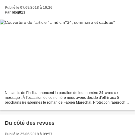
Publié le 07/09/2018 à 16:26
Par
blog813
Nos amis de l'Indic annoncent la parution de leur numéro 34, avec ce
message : À l’occasion de ce numéro nous avons décidé d’offrir aux 5
prochains (ré)abonnés le roman de Fabien Maréchal, Protection rapproché
(éditions Lunatique ) dont la lecture est...
Du côté des revues
Publié le 25/06/2018 à 09:57