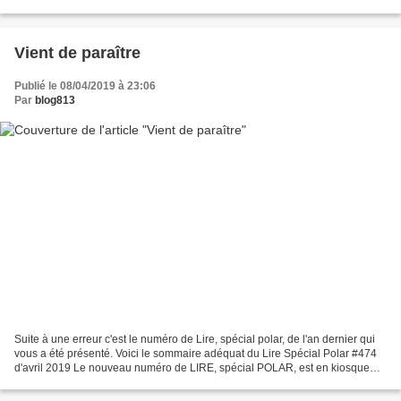
ses coutures. Toujours à l’honneur,...
Vient de paraître
Publié le 08/04/2019 à 23:06
Par
blog813
Suite à une erreur c'est le numéro de Lire, spécial polar, de l'an dernier qui
vous a été présenté. Voici le sommaire adéquat du Lire Spécial Polar #474
d'avril 2019 Le nouveau numéro de LIRE, spécial POLAR, est en kiosque
demain ! Au sommaire de ce numéro...