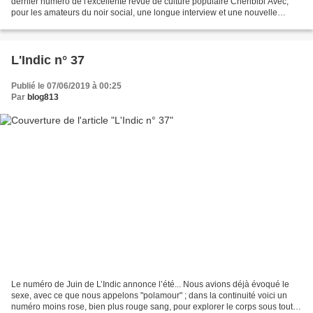
dernier numéro de l'excellente revue de culture populaire Chéribibi Avec,
pour les amateurs du noir social, une longue interview et une nouvelle
inédite de John KING (Football...
L'Indic n° 37
Publié le 07/06/2019 à 00:25
Par
blog813
Le numéro de Juin de L’Indic annonce l’été... Nous avions déjà évoqué le
sexe, avec ce que nous appelons "polamour" ; dans la continuité voici un
numéro moins rose, bien plus rouge sang, pour explorer le corps sous toutes