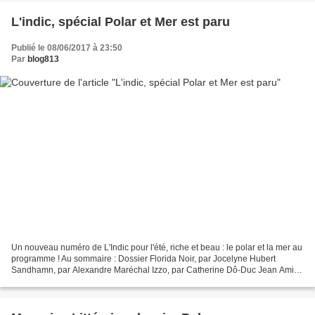
L'indic, spécial Polar et Mer est paru
Publié le 08/06/2017 à 23:50
Par
blog813
Un nouveau numéro de L'Indic pour l'été, riche et beau : le polar et la mer au
programme ! Au sommaire : Dossier Florida Noir, par Jocelyne Hubert
Sandhamn, par Alexandre Maréchal Izzo, par Catherine Dô-Duc Jean Amila,
par Jérôme Juka Ouverture sur mer,...