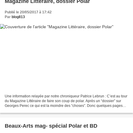
Magazine Littéraire, dossier Polar
Publié le 20/05/2017 à 17:42
Par
blog813
Une information relayée par notre chroniqueur Patrice Lebrun : C’est au tour
du Magazine Littéraire de faire son coup de polar. Après un “dossier” sur
Georges Perec ce qui est la moindre des “choses”. Donc quelques pages
polar. De Los Angeles, à Versailles...
Beaux-Arts mag- spécial Polar et BD