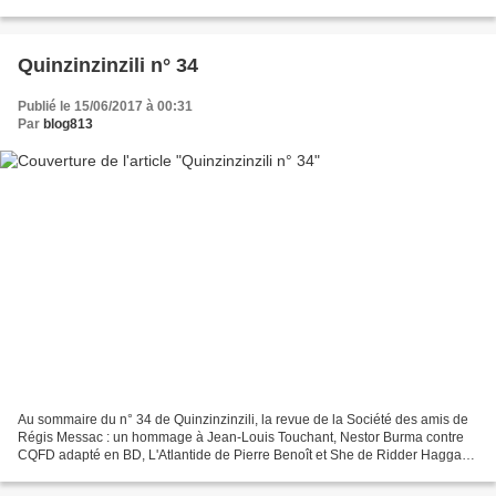
environnement : comment les...
Quinzinzinzili n° 34
Publié le 15/06/2017 à 00:31
Par
blog813
Au sommaire du n° 34 de Quinzinzinzili, la revue de la Société des amis de
Régis Messac : un hommage à Jean-Louis Touchant, Nestor Burma contre
CQFD adapté en BD, L'Atlantide de Pierre Benoît et She de Ridder Haggard,
Gérard Klein, la SF et le colonialisme...