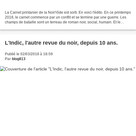
La Carnet printanier de la Noir'rôde est sorti. En voici l'édito. En ce printemps
2018, le carnet commence par un conflit et se termine par une guerre. Les
champs de bataille sont un terreau de roman noir, social, humain. Et le
monde d'aujourd'hui nous...
L'Indic, l'autre revue du noir, depuis 10 ans.
Publié le 02/03/2018 à 18:59
Par
blog813