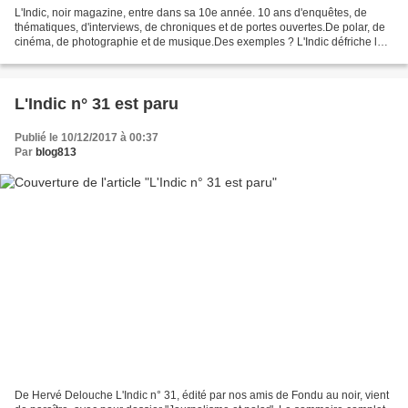
L'Indic, noir magazine, entre dans sa 10e année. 10 ans d'enquêtes, de
thématiques, d'interviews, de chroniques et de portes ouvertes.De polar, de
cinéma, de photographie et de musique.Des exemples ? L'Indic défriche le
méconnu Krimi, montre les liens...
L'Indic n° 31 est paru
Publié le 10/12/2017 à 00:37
Par
blog813
De Hervé Delouche L'Indic n° 31, édité par nos amis de Fondu au noir, vient