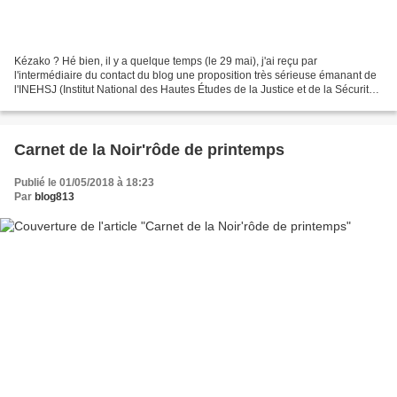
Kézako ? Hé bien, il y a quelque temps (le 29 mai), j'ai reçu par
l'intermédiaire du contact du blog une proposition très sérieuse émanant de
l'INEHSJ (Institut National des Hautes Études de la Justice et de la Sécurité)
me proposant de m'envoyer leur...
Carnet de la Noir'rôde de printemps
Publié le 01/05/2018 à 18:23
Par
blog813