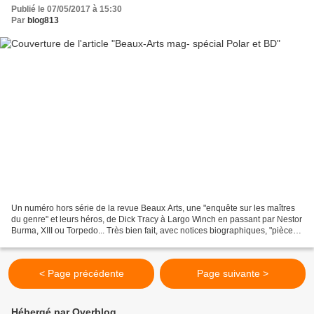
Publié le 07/05/2017 à 15:30
Par
blog813
Un numéro hors série de la revue Beaux Arts, une "enquête sur les maîtres
du genre" et leurs héros, de Dick Tracy à Largo Winch en passant par Nestor
Burma, XIII ou Torpedo... Très bien fait, avec notices biographiques, "pièces
à conviction" (sur le contexte...
< Page précédente
Page suivante >
Hébergé par Overblog