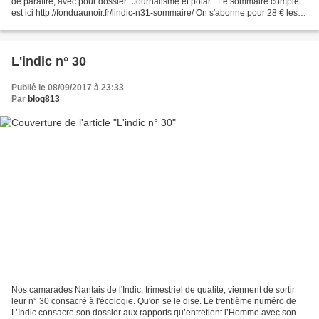
de paraître, avec pour dossier "Journalisme et polar". Le sommaire complet
est ici http://fonduaunoir.fr/lindic-n31-sommaire/ On s'abonne pour 28 € les 4
numéros, à l'ordre de...
L'indic n° 30
Publié le 08/09/2017 à 23:33
Par
blog813
Nos camarades Nantais de l'Indic, trimestriel de qualité, viennent de sortir
leur n° 30 consacré à l'écologie. Qu'on se le dise. Le trentième numéro de
L’Indic consacre son dossier aux rapports qu’entretient l’Homme avec son