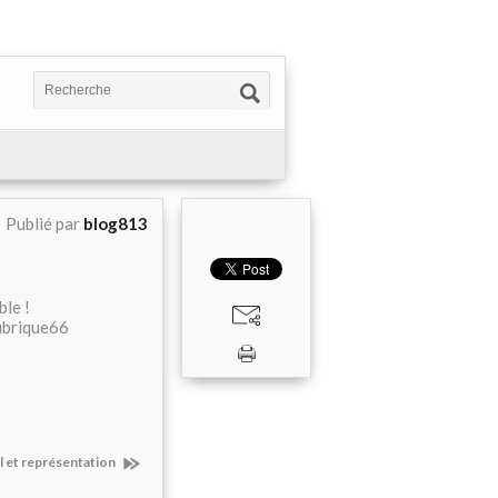
Publié par
blog813
le !
rubrique66
l et représentation