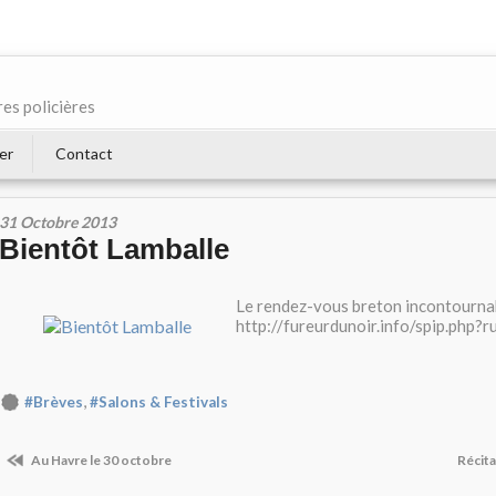
res policières
er
Contact
31 Octobre 2013
Bientôt Lamballe
Le rendez-vous breton incontournab
http://fureurdunoir.info/spip.php?
,
#Brèves
#Salons & Festivals
Au Havre le 30 octobre
Récita