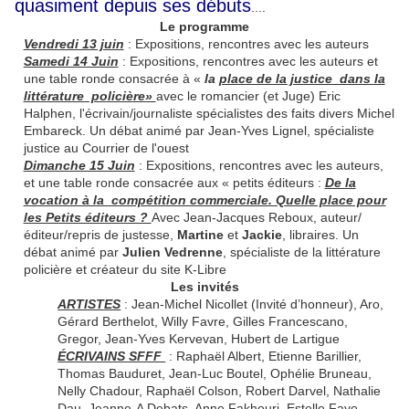
quasiment depuis ses débuts
....
Le programme
Vendredi 13 juin
: Expositions, rencon­tres avec les auteurs
Samedi 14 Juin
: Expositions, rencon­tres avec les auteurs et
une table ronde consacrée à «
la
place de la justice dans la
littérature policière»
avec le romancier (et Juge) Eric
Halphen, l'écrivain/journaliste spécialistes des faits divers Michel
Embareck. Un débat animé par Jean-Yves Lignel, spécialiste
justice au Courrier de l'ouest
Dimanche 15 Juin
: Expositions, rencontres avec les auteurs,
et une table ronde consacrée aux « petits éditeurs :
De la
vocation à la compétition commerciale. Quelle place pour
les Petits éditeurs ?
Avec Jean-Jacques Reboux, auteur/
éditeur/repris de justesse,
Martine
et
Jackie
, libraires. Un
débat animé par
Julien Vedrenne
, spécialiste de la littérature
policière et créateur du site K-Libre
Les invités
ARTISTES
: Jean-Michel Nicollet (Invité d’honneur), Aro,
Gérard Berthelot, Willy Favre, Gilles Francescano,
Gregor, Jean-Yves Kervevan, Hubert de Lartigue
ÉCRIVAINS SFFF
: Raphaël Albert, Etienne Barillier,
Thomas Bauduret, Jean-Luc Boutel, Ophélie Bruneau,
Nelly Chadour, Raphaël Colson, Robert Darvel, Nathalie
Dau, Jeanne-A Debats, Anne Fakhouri, Estelle Faye,