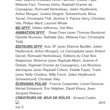
Mélanie Fazi, Thomas Geha, Raphaël Granier de
Cassagnac, Romuald Herbreteau, Julien Heylbroeck,
Arthur Morgan, Justine Niogret, Schweinhund, Brice
Tarvel, Christophe Thill, Jérôme V, Patrice Verry, Christian
Vila, Philipe Ward, Laurent Whale
BD SFFF
:
Gildas Jaffrenou, Gel Weo
ANIMATION SFFF
: Deep Ones (avec Thomas Bauduret,
Ophélie Bruneau, Nathalie Dau, Mélanie Fazi, Christophe
Thill)
ÉDITEURS SFFF
: Actu SF (avec Etienne Barillier, Julien
Heylbroeck, Arthur Morgan), Le Carnoplaste (avec Robert
Darvel, Romuald Herbreteau), Editions du Chat Noir,
Malpertuis, Mnémos (avec Raphaël Albert, Jeanne-A
Debats, Raphaël Granier de Cassagnac), Les Moutons
électriques (avec Raphaël Colson, Estelle Faye), Trash
(avec Nelly Chadour, Willy Favre, Julien Heylbroeck,
Schweinhund, Christian Vila)
ÉCRIVAINS POLAR
: Francis Carpentier, Lionel Davoust,
Michel Embareck, Eric Halphen, David Khara, Jean-
Jacques Reboux.
CRÉATEURS DE JEUX DE RÔLES
:
Arnaud Cuidet,
Jérô
me V