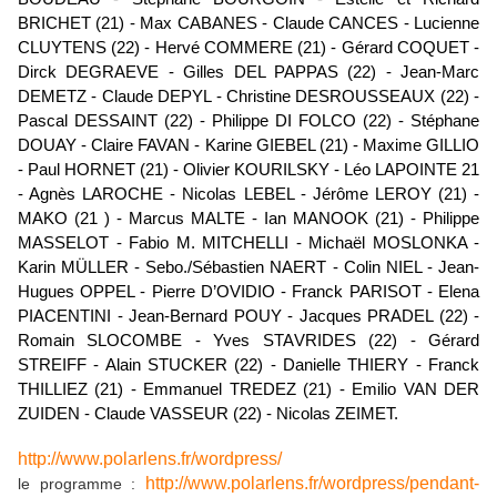
BRICHET (21) - Max CABANES - Claude CANCES - Lucienne
CLUYTENS (22) - Hervé COMMERE (21) - Gérard COQUET -
Dirck DEGRAEVE - Gilles DEL PAPPAS (22) - Jean-Marc
DEMETZ - Claude DEPYL - Christine DESROUSSEAUX (22) -
Pascal DESSAINT (22) - Philippe DI FOLCO (22) - Stéphane
DOUAY - Claire FAVAN - Karine GIEBEL (21) - Maxime GILLIO
- Paul HORNET (21) - Olivier KOURILSKY - Léo LAPOINTE 21
- Agnès LAROCHE - Nicolas LEBEL - Jérôme LEROY (21) -
MAKO (21 ) - Marcus MALTE - Ian MANOOK (21)
- Philippe
MASSELOT
- Fabio M. MITCHELLI
- Michaël MOSLONKA -
Karin MÜLLER - Sebo./Sébastien NAERT - Colin NIEL - Jean-
Hugues OPPEL - Pierre D’OVIDIO - Franck PARISOT - Elena
PIACENTINI - Jean-Bernard POUY - Jacques PRADEL
(
22
)
-
Romain SLOCOMBE - Yves STA
VRIDES (22)
- Gérard
STREIFF - Alain STUCKER (22) - Danielle THIERY
- Franck
THILLIEZ (21)
- Emmanuel TREDEZ (21) - Emilio VAN DER
ZUIDEN - Claude VASSEUR
(
22
)
- Nicolas ZEIMET.
http://www.polarlens.fr/wordpress/
http://www.polarlens.fr/wordpress/pendant-
le programme :