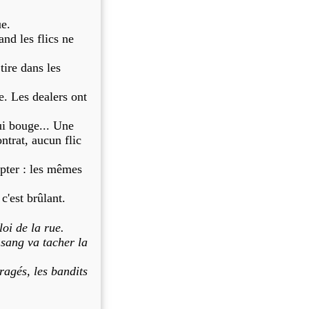
ue.
nd les flics ne
tire dans les
e. Les dealers ont
ui bouge... Une
ntrat, aucun flic
opter : les mêmes
c'est brûlant.
loi de la rue.
 sang va tacher la
ragés, les bandits