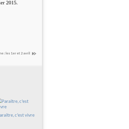
ier 2015.
 : les 1er et 2 avril
araître, c'est vivre