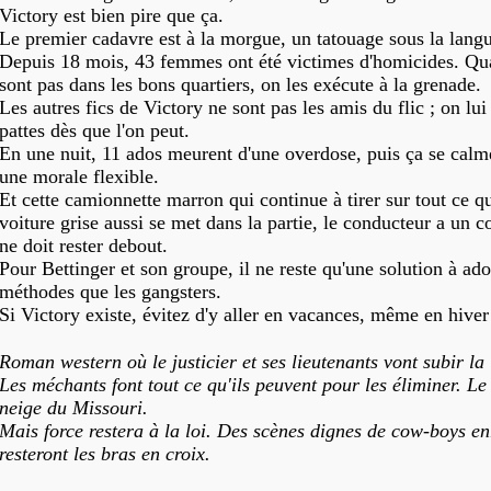
Victory est bien pire que ça.
Le premier cadavre est à la morgue, un tatouage sous la lang
Depuis 18 mois, 43 femmes ont été victimes d'homicides. Qua
sont pas dans les bons quartiers, on les exécute à la grenade.
Les autres fics de Victory ne sont pas les amis du flic ; on lui 
pattes dès que l'on peut.
En une nuit, 11 ados meurent d'une overdose, puis ça se calm
une morale flexible.
Et cette camionnette marron qui continue à tirer sur tout ce q
voiture grise aussi se met dans la partie, le conducteur a un co
ne doit rester debout.
Pour Bettinger et son groupe, il ne reste qu'une solution à ad
méthodes que les gangsters.
Si Victory existe, évitez d'y aller en vacances, même en hiver 
Roman western où le justicier et ses lieutenants vont subir la 
Les méchants font tout ce qu'ils peuvent pour les éliminer. Le
neige du Missouri.
Mais force restera à la loi. Des scènes dignes de cow-boys en
resteront les bras en croix.