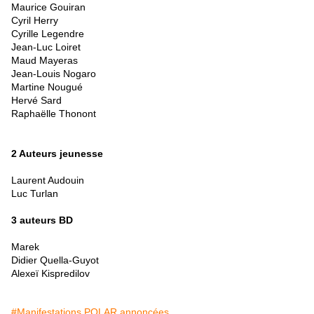
Maurice Gouiran
Cyril Herry
Cyrille Legendre
Jean-Luc Loiret
Maud Mayeras
Jean-Louis Nogaro
Martine Nougué
Hervé Sard
Raphaëlle Thonont
2 Auteurs jeunesse
Laurent Audouin
Luc Turlan
3 auteurs BD
Marek
Didier Quella-Guyot
Alexeï Kispredilov
#Manifestations POLAR annoncées