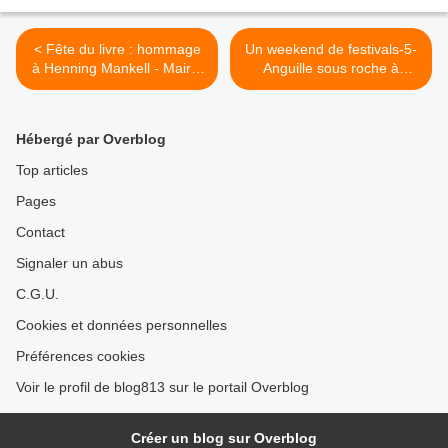
< Fête du livre : hommage
Un weekend de festivals-5-
à Henning Mankell - Mairie
Anguille sous roche à
d'Aix-en-Provence
Saillans-avec 813- 9-11/10
>
Hébergé par Overblog
Top articles
Pages
Contact
Signaler un abus
C.G.U.
Cookies et données personnelles
Préférences cookies
Voir le profil de blog813 sur le portail Overblog
Créer un blog sur Overblog