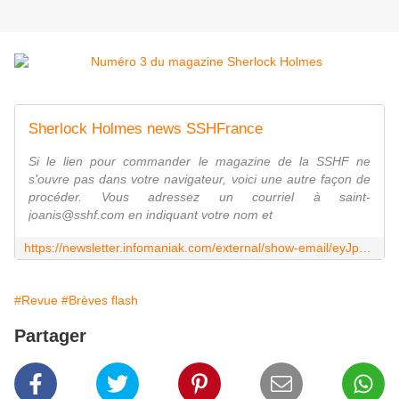
Sherlock Holmes news SSHFrance
Si le lien pour commander le magazine de la SSHF ne
s'ouvre pas dans votre navigateur, voici une autre façon de
procéder. Vous adressez un courriel à saint-
joanis@sshf.com en indiquant votre nom et
https://newsletter.infomaniak.com/external/show-email/eyJpdiI6IldNcGliUDY3Y0NSUE02Z0dEa25YOGY0Y3ZMWVhiXC9BVEZtYkxUTUhHZXNzPSIsInZhbHVlIjoiV3JBZis5SDNheU1ZekhWVFlBS013U2lxWG1vREVsSVhBeDJKSzFlcUZMdz0iLCJtYWMiOiJkNWU3OTc4ZDA4NmM5MDNjNGE4OWE0MzA4ZWIxNDAzZGU3ZDM3ZTM2NWFiODk5OTdmNmUyMWNlNzJjMWNmNjVkIn0=?t=22257738
#Revue
#Brèves flash
Partager