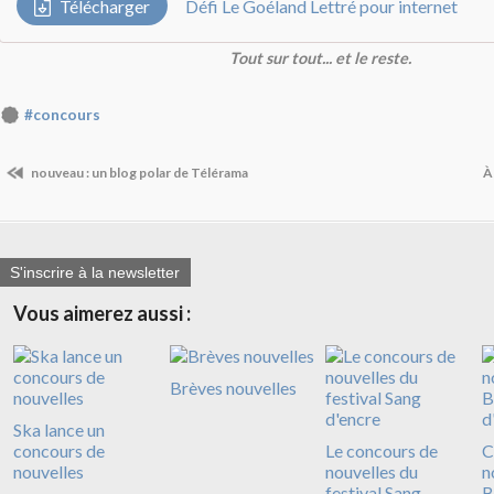
Télécharger
Défi Le Goéland Lettré pour internet
Tout sur tout... et le reste.
#concours
nouveau : un blog polar de Télérama
À
S'inscrire à la newsletter
Vous aimerez aussi :
Brèves nouvelles
Ska lance un
concours de
Le concours de
C
nouvelles
nouvelles du
n
festival Sang
B