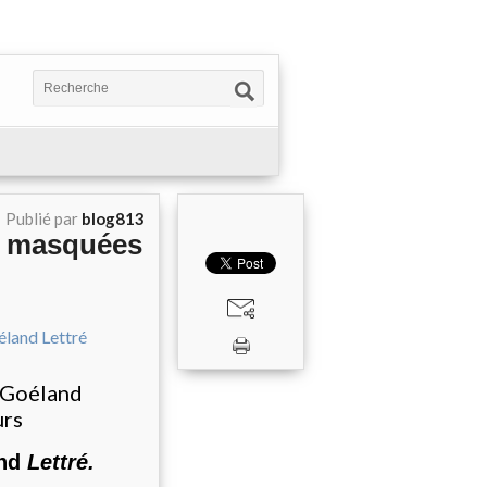
Publié par
blog813
es masquées
e Goéland
urs
and
Lettré.