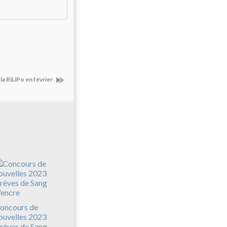
 la BiLiPo en février
oncours de
ouvelles 2023
rèves de Sang