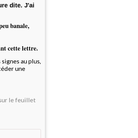
re dite. J'ai
 peu banale,
t cette lettre.
signes au plus,
xcéder une
r le feuillet