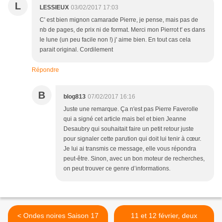
L
LESSIEUX
03/02/2017 17:03
C' est bien mignon camarade Pierre, je pense, mais pas de
nb de pages, de prix ni de format. Merci mon Pierrot t' es dans
le lune (un peu facile non !) j' aime bien. En tout cas cela
parait original. Cordilement
Répondre
B
blog813
07/02/2017 16:16
Juste une remarque. Ça n'est pas Pierre Faverolle
qui a signé cet article mais bel et bien Jeanne
Desaubry qui souhaitait faire un petit retour juste
pour signaler cette parution qui doit lui tenir à cœur.
Je lui ai transmis ce message, elle vous répondra
peut-être. Sinon, avec un bon moteur de recherches,
on peut trouver ce genre d’informations.
< Ondes noires Saison 17
11 et 12 février, deux