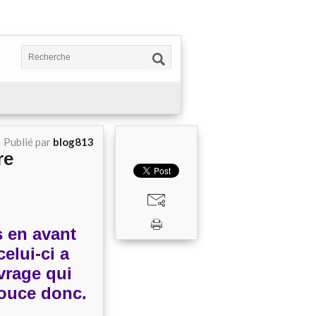
Publié par
blog813
re
s en avant
celui-ci a
vrage qui
pouce donc.