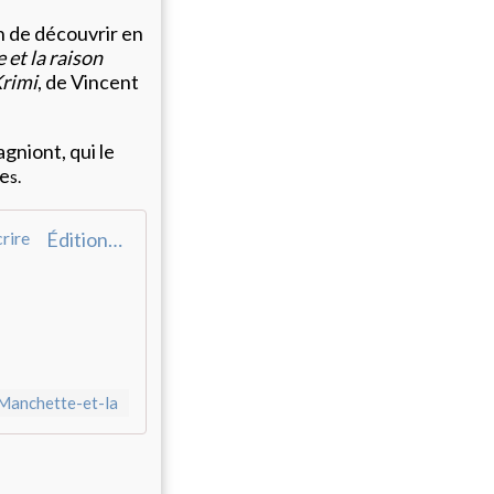
n de découvrir en
et la raison
rimi
, de Vincent
gniont, qui le
re
s.
Éditions Anacharsis | Jean-Patrick Manchette et la raison d'écrire
-Manchette-et-la