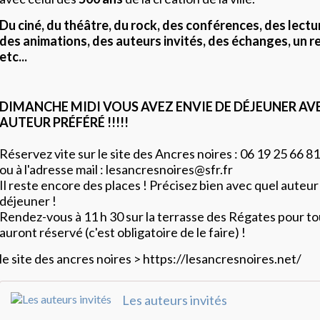
Du ciné, du théâtre, du rock, des conférences, des lectu
des animations, des auteurs invités, des échanges, un 
etc...
DIMANCHE MIDI VOUS AVEZ ENVIE DE DÉJEUNER AV
AUTEUR PRÉFÉRÉ !!!!!
Réservez vite sur le site des Ancres noires : 06 19 25 66 81
ou à l'adresse mail :
lesancresnoires@sfr.fr
Il reste encore des places ! Précisez bien avec quel auteu
déjeuner !
Rendez-vous à 11 h 30 sur la terrasse des Régates pour to
auront réservé (c'est obligatoire de le faire) !
le site des ancres noires >
https://lesancresnoires.net/
Les auteurs invités