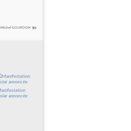
ont Michel GOURDON
anifestation
olar annoncée