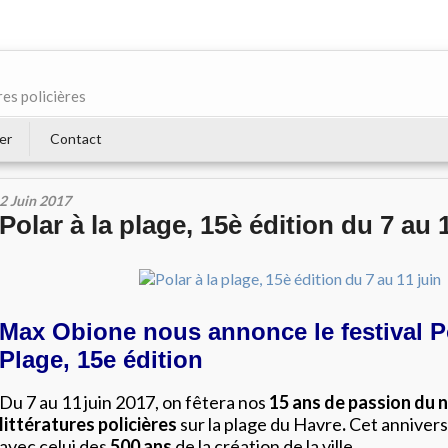
res policières
er
Contact
2 Juin 2017
Polar à la plage, 15è édition du 7 au 
Max Obione nous annonce le festival Po
Plage, 15e édition
Du 7 au 11 juin 2017, on fêtera nos
15 ans de passion du n
littératures policières
sur la plage du Havre
.
Cet annivers
avec celui des
500 ans
de la création de la ville.