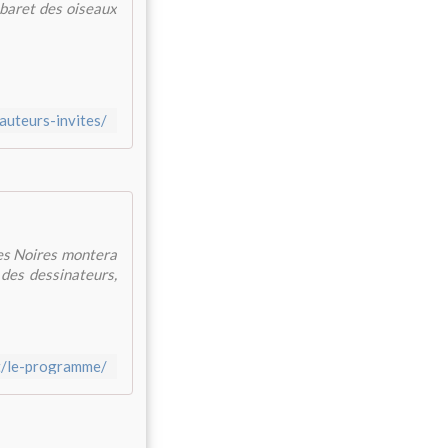
aret des oiseaux
-auteurs-invites/
res Noires montera
 des dessinateurs,
et/le-programme/