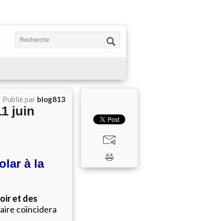
Publié par
blog813
11 juin
lar à la
oir et des
aire coïncidera