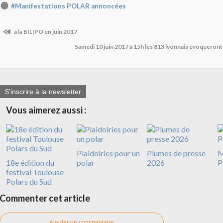
#Manifestations POLAR annoncées
à la BILIPO en juin 2017
Samedi 10 juin 2017 à 15h les 813 lyonnais évoquer
S'inscrire à la newsletter
Vous aimerez aussi :
Plaidoiries pour un
Plumes de presse
M
18e édition du
polar
2026
P
festival Toulouse
Polars du Sud
Commenter cet article
Ajouter un commentaire