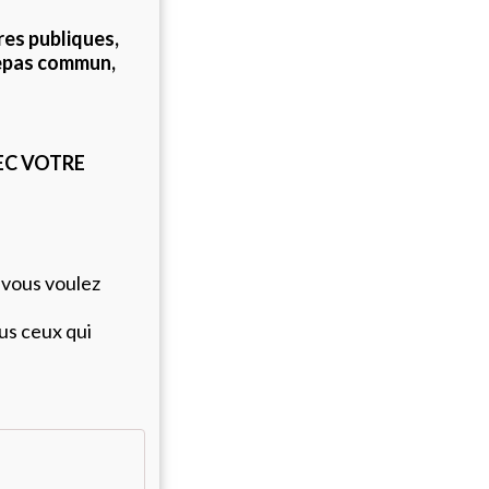
res publiques,
repas commun,
EC VOTRE
r vous voulez
us ceux qui