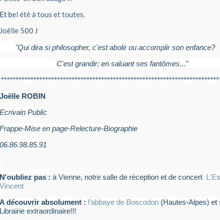
Et b
el été à tous et toutes.
Joëlle 500
J
"Qui dira si philosopher, c'est abolir ou accomplir son enfance?
C'est grandir; en saluant ses fantômes..."
Etienn
******************************
******************************
**************
Joëlle ROBIN
Ecrivain Public
Frappe-Mise en page-Relecture-Biographie
06.86.98.85.91
N'oubliez pas :
à Vienne, notre salle de réception et de concert
L'Es
Vincent
A découvrir absolument :
l’abbaye de Boscodon
(Hautes-Alpes) et
Librairie extraordinaire!!!