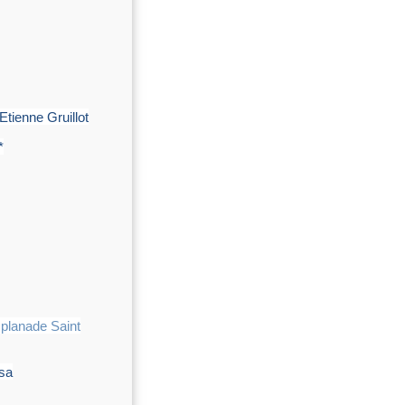
e Gruillot
*
planade Saint
 sa