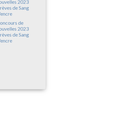
oncours de
ouvelles 2023
rèves de Sang
'encre