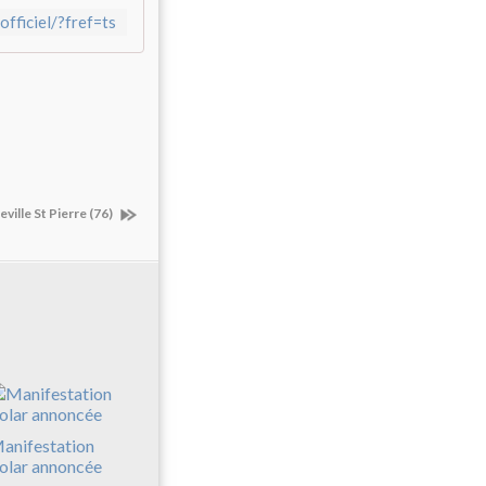
fficiel/?fref=ts
ville St Pierre (76)
anifestation
olar annoncée