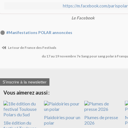
https://m.facebook.com/parispolaro
Le Facebook
#Manifestations POLAR annoncées
Le tour de France des Festivals
du 17 au 19 novembre 7e Sang pour sang polar à Franque
S'inscrire à la newsletter
Vous aimerez aussi :
Plaidoiries pour un
Plumes de presse
M
18e édition du
polar
2026
P