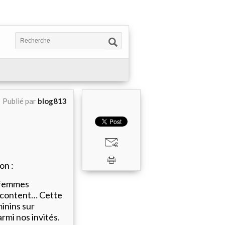
Publié par
blog813
on :
 femmes
acontent… Cette
minins sur
rmi nos invités.