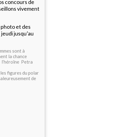
nos concours de
seillons vivement
 photo et des
 jeudi jusqu’au
emmes sont à
ment la chance
t l’héroïne Petra
es figures du polar
chaleureusement de