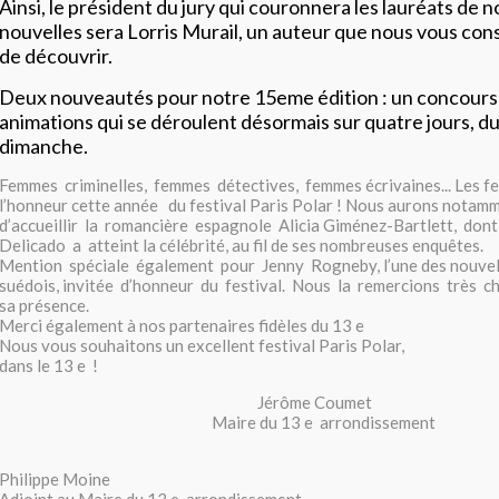
Ainsi, le président du jury qui couronnera les lauréats de 
nouvelles sera Lorris Murail, un auteur que nous vous con
de découvrir.
Deux nouveautés pour notre 15eme édition : un concours
animations qui se déroulent désormais sur quatre jours, du
dimanche.
Femmes criminelles, femmes détectives, femmes écrivaines... Les f
l’honneur cette année du festival Paris Polar ! Nous aurons notam
d’accueillir la romancière espagnole Alicia Giménez-Bartlett, don
Delicado a atteint la célébrité, au fil de ses nombreuses enquêtes.
Mention spéciale également pour Jenny Rogneby, l’une des nouvell
suédois, invitée d’honneur du festival. Nous la remercions très 
sa présence.
Merci également à nos partenaires fidèles du 13 e
Nous vous souhaitons un excellent festival Paris Polar,
dans le 13 e !
Jérôme Coumet
Maire du 13 e arrondissement
Philippe Moine