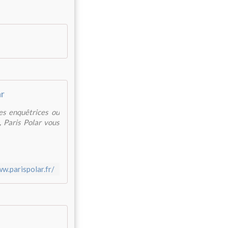
ar
es enquêtrices ou
 Paris Polar vous
ww.parispolar.fr/