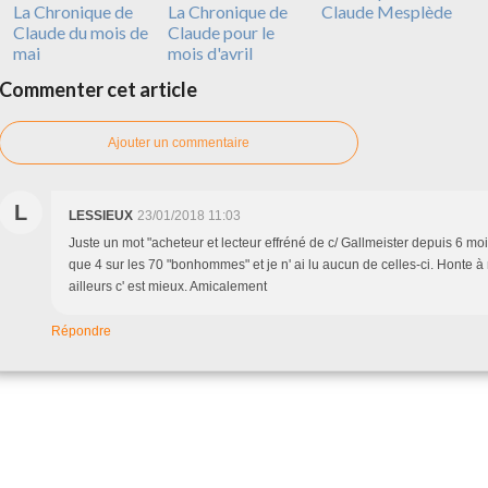
La Chronique de
La Chronique de
Claude Mesplède
Claude du mois de
Claude pour le
mai
mois d'avril
Commenter cet article
Ajouter un commentaire
L
LESSIEUX
23/01/2018 11:03
Juste un mot "acheteur et lecteur effréné de c/ Gallmeister depuis 6 mo
que 4 sur les 70 "bonhommes" et je n' ai lu aucun de celles-ci. Honte 
ailleurs c' est mieux. Amicalement
Répondre