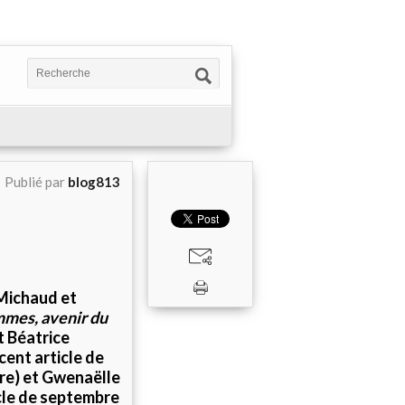
Publié par
blog813
 Michaud et
mmes, avenir du
t Béatrice
cent article de
ire) et Gwenaëlle
icle de septembre