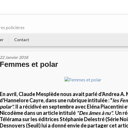
res policières
er
Contact
22 Janvier 2018
Femmes et polar
En avril, Claude Mesplède nous avait parlé d'Andrea A.
d'Hannelore Cayre, dans une rubrique intitulée : "
les Fe
polar".
Il a récidivé en septembre avec Eléna Piacentini e
Nicodème dans un article intitulé
"Des âmes à nu".
Un ré
Télérama sur les éditrices Stéphanie Delestré (Série No
Desnoyers (Seuil) lui a donné envie de partager cet art