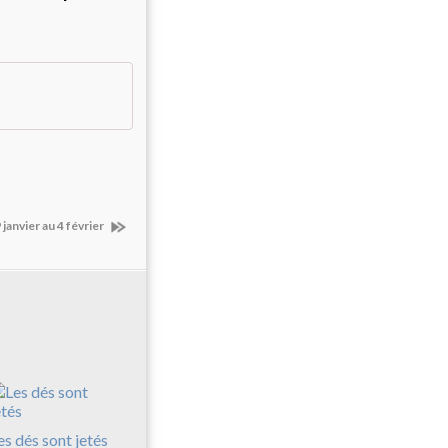
janvier au 4 février
es dés sont jetés