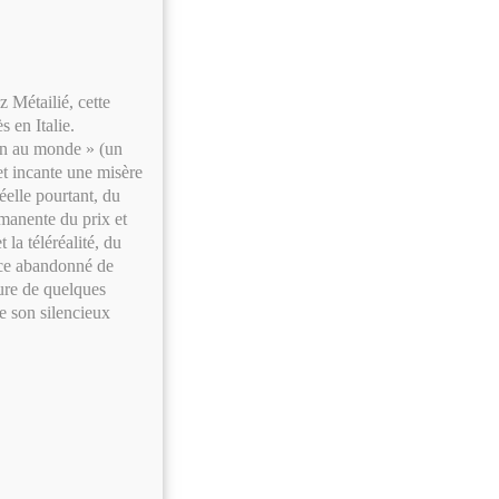
 Métailié, cette
 en Italie.
en au monde » (un
et incante une misère
réelle pourtant, du
manente du prix et
 la téléréalité, du
pace abandonné de
ture de quelques
de son silencieux