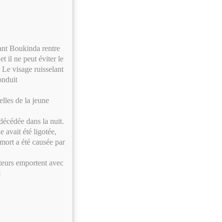
nant Boukinda rentre
t il ne peut éviter le
 Le visage ruisselant
onduit
lles de la jeune
décédée dans la nuit.
e avait été ligotée,
 mort a été causée par
iteurs emportent avec
]