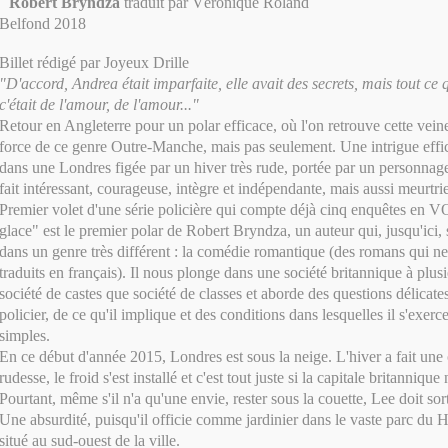
Robert Bryndza
traduit par Véronique Roland
Belfond 2018
Billet rédigé par Joyeux Drille
"D'accord, Andrea était imparfaite, elle avait des secrets, mais tout ce q
c'était de l'amour, de l'amour..."
Retour en Angleterre pour un polar efficace, où l'on retrouve cette veine 
force de ce genre Outre-Manche, mais pas seulement. Une intrigue effic
dans une Londres figée par un hiver très rude, portée par un personnage
fait intéressant, courageuse, intègre et indépendante, mais aussi meurtrie
Premier volet d'une série policière qui compte déjà cinq enquêtes en VO,
glace" est le premier polar de Robert Bryndza, un auteur qui, jusqu'ici, s
dans un genre très différent : la comédie romantique (des romans qui ne
traduits en français). Il nous plonge dans une société britannique à plusi
société de castes que société de classes et aborde des questions délicate
policier, de ce qu'il implique et des conditions dans lesquelles il s'exerc
simples.
En ce début d'année 2015, Londres est sous la neige. L'hiver a fait une 
rudesse, le froid s'est installé et c'est tout juste si la capitale britannique
Pourtant, même s'il n'a qu'une envie, rester sous la couette, Lee doit sorti
Une absurdité, puisqu'il officie comme jardinier dans le vaste parc d
situé au sud-ouest de la ville.