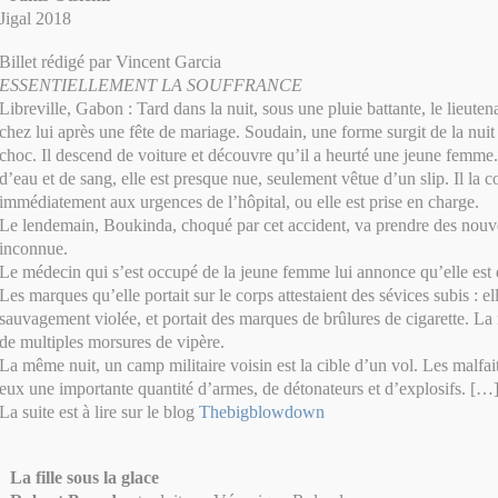
Jigal 2018
Billet rédigé par Vincent Garcia
ESSENTIELLEMENT LA SOUFFRANCE
Libreville, Gabon : Tard dans la nuit, sous une pluie battante, le lieute
chez lui après une fête de mariage. Soudain, une forme surgit de la nuit e
choc. Il descend de voiture et découvre qu’il a heurté une jeune femme.
d’eau et de sang, elle est presque nue, seulement vêtue d’un slip. Il la c
immédiatement aux urgences de l’hôpital, ou elle est prise en charge.
Le lendemain, Boukinda, choqué par cet accident, va prendre des nouve
inconnue.
Le médecin qui s’est occupé de la jeune femme lui annonce qu’elle est 
Les marques qu’elle portait sur le corps attestaient des sévices subis : ell
sauvagement violée, et portait des marques de brûlures de cigarette. La
de multiples morsures de vipère.
La même nuit, un camp militaire voisin est la cible d’un vol. Les malfa
eux une importante quantité d’armes, de détonateurs et d’explosifs. […
La suite est à lire sur le blog
Thebigblowdown
La fille sous la glace