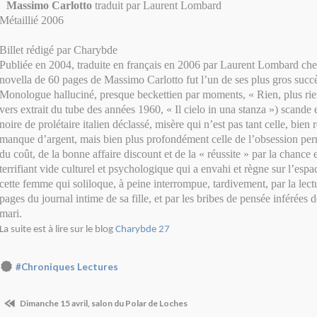
Massimo Carlotto
traduit par Laurent Lombard
Métaillié 2006
Billet rédigé par Charybde
Publiée en 2004, traduite en français en 2006 par Laurent Lombard chez
novella de 60 pages de Massimo Carlotto fut l’un de ses plus gros succès
Monologue halluciné, presque beckettien par moments, « Rien, plus ri
vers extrait du tube des années 1960, « Il cielo in una stanza ») scande 
noire de prolétaire italien déclassé, misère qui n’est pas tant celle, bien 
manque d’argent, mais bien plus profondément celle de l’obsession per
du coût, de la bonne affaire discount et de la « réussite » par la chance et
terrifiant vide culturel et psychologique qui a envahi et règne sur l’es
cette femme qui soliloque, à peine interrompue, tardivement, par la lec
pages du journal intime de sa fille, et par les bribes de pensée inférées 
mari.
La suite est à lire sur le blog
Charybde 27
#Chroniques Lectures
Dimanche 15 avril, salon du Polar de Loches