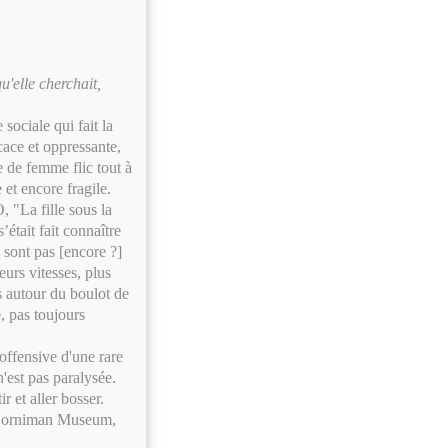
u'elle cherchait,
sociale qui fait la
ace et oppressante,
 de femme flic tout à
 et encore fragile.
 "La fille sous la
’était fait connaître
 sont pas [encore ?]
eurs vitesses, plus
s autour du boulot de
e, pas toujours
offensive d'une rare
 n'est pas paralysée.
r et aller bosser.
u Horniman Museum,