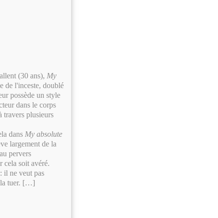
allent (30 ans),
My
 de l'inceste, doublé
eur possède un style
cteur dans le corps
à travers plusieurs
cela dans
My absolute
ève largement de la
 au pervers
r cela soit avéré.
: il ne veut pas
 la tuer. […]