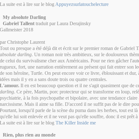
La suite est à lire sur le blog
Appuyezsurlatouchelecture
My absolute Darling
Gabriel Tallent
traduit par
Laura
Derajinsky
Gallmeister 2018
par
Christophe Laurent
Tout ou presque a été déjà dit et écrit sur le premier roman de Gabriel T
absolute darling
.
Un roman noir très ambitieux, sur le douloureux thème
de celui du survivalisme cher aux Américains. Pour ne rien gâcher l'aut
rugueux, fort, une narration entièrement au présent qui fait entrer son le
de son héroïne, Turtle. On peut encore voir ce livre, éblouissant et dur, 
idées mais il y en a sans doute trois ou quatre centrales.
L'amour.
Il en est beaucoup question et il ne s'agit quasiment que de 
darling
. Ce père, Martin, porc protecteur qui se transforme en loup, rel
psychiatrie, à la fois psychopathe et bipolaire, avec une tendance claire
narcissisme. Mais il aime sa fille. D'accord il ne suffit pas de le dire pou
Pourtant, lorsqu'il parle de la scène du puma dans les herbes, tout est là 
qu'elle lui soit enlevée et il ne veut pas qu'elle souffre, donc il est prêt à
La suite est à lire sur le blog
The Killer Inside me
Rien, plus rien au monde