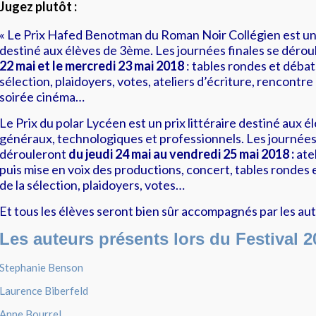
Jugez plutôt :
« Le
Prix Hafed Benotman du Roman Noir Collégien
est un 
destiné aux élèves de 3ème. Les journées finales se déro
22 mai et le mercredi 23 mai 2018
: tables rondes et débat
sélection, plaidoyers, votes, ateliers d’écriture, rencontre
soirée cinéma…
Le
Prix du polar Lycéen
est un prix littéraire destiné aux é
généraux, technologiques et professionnels. Les journées 
dérouleront
du jeudi 24 mai au vendredi 25 mai 2018 :
ate
puis mise en voix des productions, concert, tables rondes
de la sélection, plaidoyers, votes…
Et tous les élèves seront bien sûr accompagnés par
les au
Les auteurs présents lors du Festival 2
Stephanie Benson
Laurence Biberfeld
Anne Bourrel