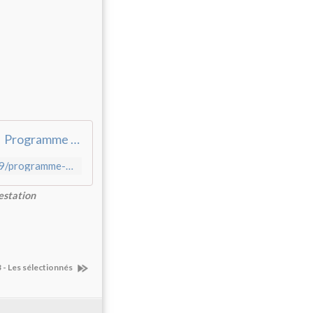
Programme du 12ème Festival des Nuits Noires à Aubusson
http://blogsenclasse.fr/23-felletin-lmb-nuitsnoires/2018/05/09/programme-du-12eme-festival-des-nuits-noires-a-aubusson/
estation
 - Les sélectionnés