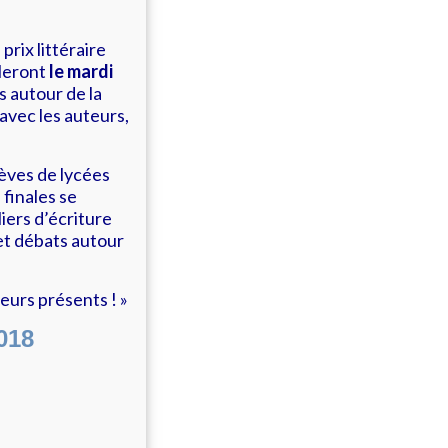
prix littéraire
uleront
le mardi
s autour de la
 avec les auteurs,
lèves de lycées
finales se
liers d’écriture
 et débats autour
teurs présents
! »
018