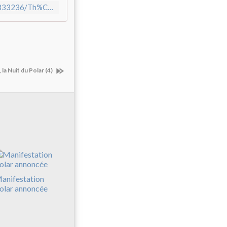
https://www.eventyas.com/FR/T%C3%A9teghem/512786568833236/Th%C3%A9odolivres
la Nuit du Polar (4)
anifestation
olar annoncée