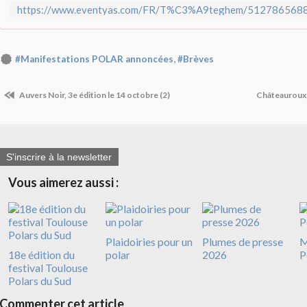
,
#Manifestations POLAR annoncées
#Brèves
Auvers Noir, 3e édition le 14 octobre (2)
Châteauroux, 
S'inscrire à la newsletter
Vous aimerez aussi :
Plaidoiries pour un
Plumes de presse
M
18e édition du
polar
2026
P
festival Toulouse
Polars du Sud
Commenter cet article