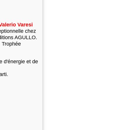
Valerio Varesi
eptionnelle chez
éditions AGULLO.
u Trophée
e d'énergie et de
rti.