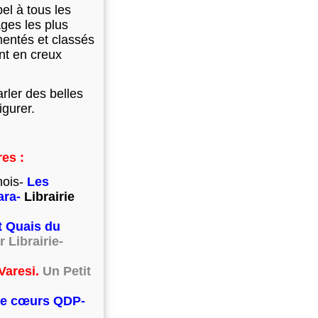
el à tous les
ges les plus
entés et classés
nt en creux
rler des belles
igurer.
es :
nois-
Les
ara-
Librairie
t Quais du
r Librairie-
 Varesi.
Un Petit
e cœurs QDP-