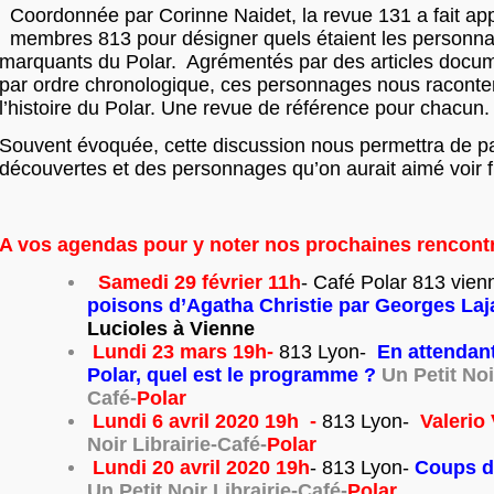
Coordonnée par Corinne Naidet, la revue 131 a fait app
membres 813 pour désigner quels étaient les personna
marquants du Polar. Agrémentés par des articles docum
par ordre chronologique, ces personnages nous raconte
l’histoire du Polar. Une revue de référence pour chacun.
Souvent évoquée, cette discussion nous permettra de pa
découvertes et des personnages qu’on aurait aimé voir f
A vos agendas pour y noter nos prochaines rencontr
Samedi 29 février 11h
- Café Polar 813 vien
poisons d’Agatha Christie par Georges Laj
Lucioles à Vienne
Lundi 23 mars 19h-
813 Lyon-
En attendan
Polar, quel est le programme ?
Un Petit Noi
Café-
Polar
Lundi 6 avril 2020 19h
-
813 Lyon-
Valerio
Noir Librairie-Café-
Polar
Lundi 20 avril 2020 19h
- 813 Lyon-
Coups d
Un Petit Noir Librairie-Café-
Polar