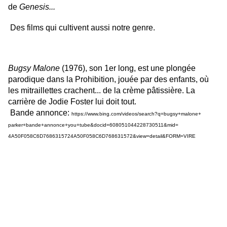
de
Genesis...
Des films qui
cultivent aussi
notre genre.
Bugsy Malone
(1976), son 1er long, est une plongée
parodique dans la Prohibition, jouée par des enfants, où
les mitraillettes crachent... de la crème pâtissière. La
carrière de Jodie Foster lui doit tout.
Bande annonce:
https://www.bing.com/
videos/search?q=bugsy+malone+
parker+bande+annonce+you+tube&
docid=608051044228730511&mid=
4A50F058C6D7686315724A50F058C6
D768631572&view=detail&FORM=
VIRE