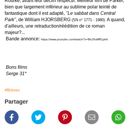
Rourke, avant leur déclin respectif. Meilleur film de Parker,
bien que largement inférieur au sublime polar teinté de
fantastique dont il est adapté,
"Le sabbat dans Central
Park"
, de William HJORSBERG
A quand,
(SN n° 1771 - 1980).
d'ailleurs, une retraduction/réédition de ce roman
majeur?...
Bande annonce:
https://www.youtube.
com/watch?v=BhJXsMR1pkA
Bons films
Serge 31*
#Brèves
Partager