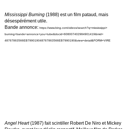
Mississi
ppi Burning
(1988) est un film pataud, mais
désespérément utile.
Bande annonce:
https://www.bing.com/
videos/search?q=mississippi+
burning+bande+annonce+you+
tube&docid=608007402984901419&
mid=
48767863566EB79901904876786356
6EB7990190&view=detail&FORM=
VIRE
Angel Heart
(1987) fait scintiller Robert De Niro et Mickey