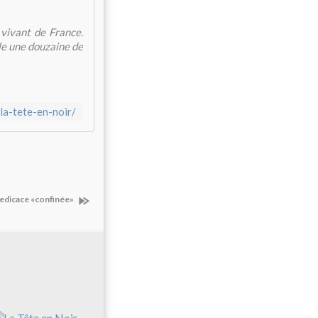
 vivant de France.
ble une douzaine de
/la-tete-en-noir/
edicace «confinée»