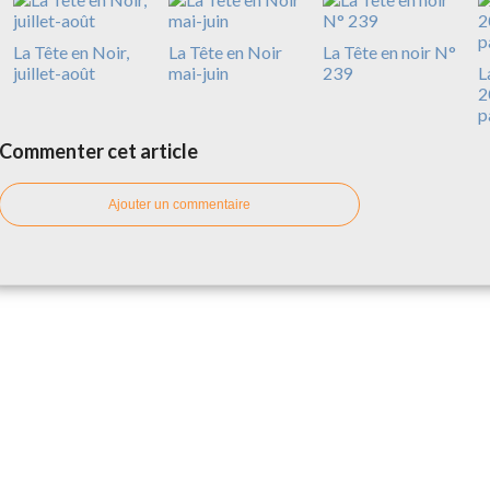
La Tête en Noir,
La Tête en Noir
La Tête en noir N°
juillet-août
mai-juin
239
L
2
p
Commenter cet article
Ajouter un commentaire