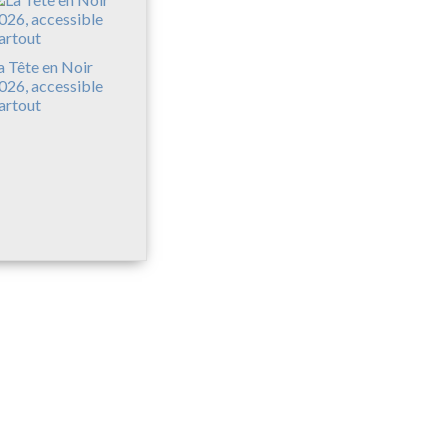
a Tête en Noir
026, accessible
artout