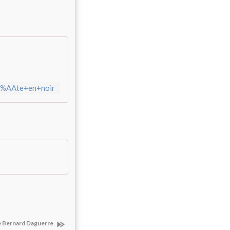
3%AAte+en+noir
e Bernard Daguerre