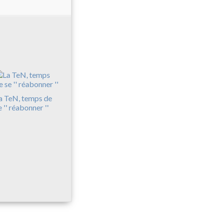
a TeN, temps de
e '' réabonner ''