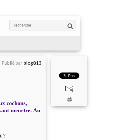
Publié par
blog813
aux cochons,
isant meurtre. Au
t ?