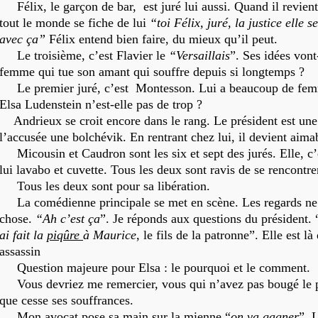
Félix, le garçon de bar, est juré lui aussi. Quand il revien
tout le monde se fiche de lui
“toi Félix, juré, la justice elle 
avec ça”
Félix entend bien faire, du mieux qu’il peut.
Le troisième, c’est Flavier le
“Versaillais
”. Ses idées vont
femme qui tue son amant qui souffre depuis si longtemps ?
Le premier juré, c’est Montesson. Lui a beaucoup de femm
Elsa Ludenstein n’est-elle pas de trop ?
Andrieux se croit encore dans le rang. Le président est un
l’accusée une bolchévik. En rentrant chez lui, il devient aima
Micousin et Caudron sont les six et sept des jurés. Elle, c
lui lavabo et cuvette. Tous les deux sont ravis de se rencontre
Tous les deux sont pour sa libération.
La comédienne principale se met en scène. Les regards ne 
chose.
“Ah c’est ça
”. Je réponds aux questions du président. 
ai fait la
piqûre
à Maurice
, le fils de la patronne”. Elle est là
assassin
Question majeure pour Elsa : le pourquoi et le comment.
Vous devriez me remercier, vous qui n’avez pas bougé le pe
que cesse ses souffrances.
Mon avocat pose sa main sur la mienne “
on va gagner
”. 