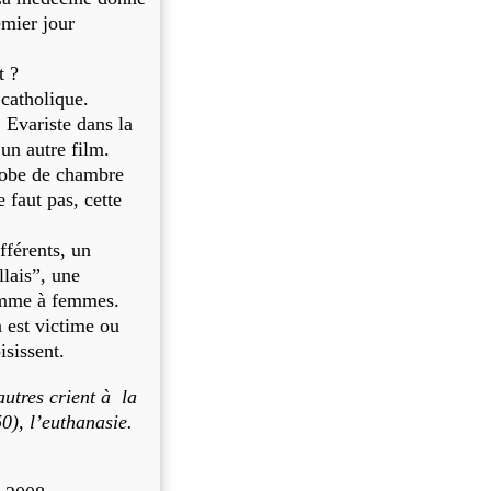
emier jour
t ?
catholique.
 Evariste dans la
 un autre film.
 robe de chambre
 faut pas, cette
fférents, un
llais”, une
homme à femmes.
 est victime ou
isissent.
autres crient à la
50), l’euthanasie.