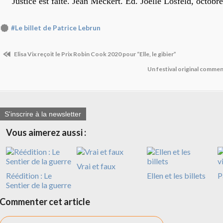
Justice est faite. Jean Meckert. Ed. Joelle Losfeld, octobr
#Le billet de Patrice Lebrun
Elisa Vix reçoit le Prix Robin Cook 2020 pour “Elle, le gibier”
Un festival original commen
S'inscrire à la newsletter
Vous aimerez aussi :
Vrai et faux
Réédition : Le
Ellen et les billets
P
Sentier de la guerre
Commenter cet article