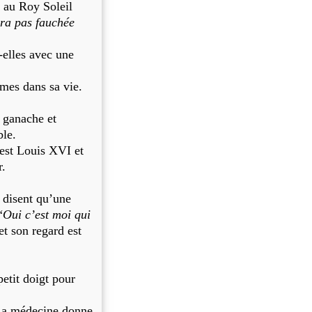
t au Roy Soleil
sera pas fauchée
-elles avec une
es dans sa vie.
e ganache et
ble.
’est Louis XVI et
r.
disent qu’une
“
Oui c’est moi qui
 et son regard est
tit doigt pour
La médecine donne