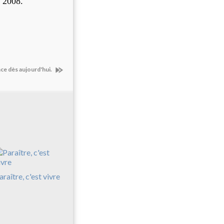
e 2008.
ce dès aujourd'hui.
araître, c'est vivre