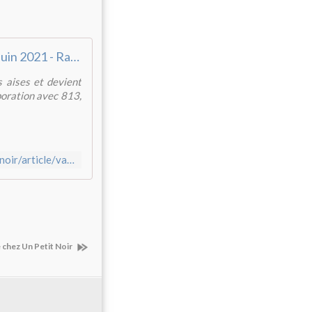
Variation en noir juin 2021 - Radio PFM
s aises et devient
boration avec 813,
https://www.radiopfm.com/ecoute-des-emissions/variation-en-noir/article/variation-en-noir-juin-2021
 chez Un Petit Noir