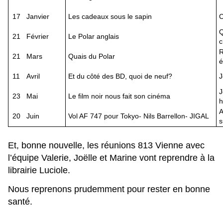
17
Janvier
Les cadeaux sous le sapin
C
Q
21
Février
Le Polar anglais
c
R
21
Mars
Quais du Polar
é
11
Avril
Et du côté des BD, quoi de neuf?
J
J
23
Mai
Le film noir nous fait son cinéma
h
A
20
Juin
Vol AF 747 pour Tokyo- Nils Barrellon- JIGAL
s
Et, bonne nouvelle, les réunions 813 Vienne avec
l’équipe Valerie, Joëlle et Marine vont reprendre à la
librairie Luciole.
Nous reprenons prudemment pour rester en bonne
santé.