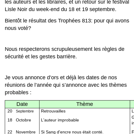
les auteurs et les libraires, et un retour sur le festival
Lisle Noir du week-end du 18 et 19 septembre.
Bientôt le résultat des Trophées 813: pour qui avons
nous voté?
Nous respecterons scrupuleusement les règles de
sécurité et les gestes barrière.
Je vous annonce d’ors et déjà les dates de nos
réunions de l’année qui s’annonce avec les thèmes
probables :
Date
Thème
20
Retrouvailles
L
Septembre
G
18
Octobre
L'auteur improbable
i
22
Novembre
Si Sang d'encre nous était conté.
F