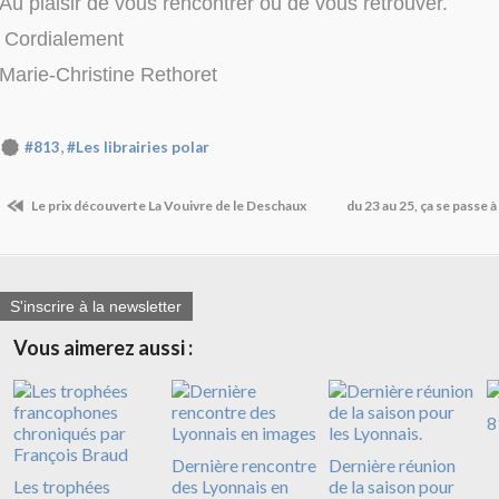
Au plaisir de vous rencontrer ou de vous retrouver.
Cordialement
Marie-Christine Rethoret
,
#813
#Les librairies polar
Le prix découverte La Vouivre de le Deschaux
du 23 au 25, ça se passe 
S'inscrire à la newsletter
Vous aimerez aussi :
8
Dernière rencontre
Dernière réunion
Les trophées
des Lyonnais en
de la saison pour