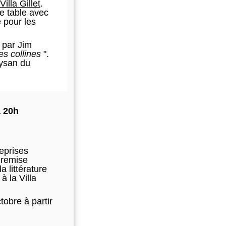
Villa Gillet
.
ne table avec
e pour les
 par Jim
s collines
".
aysan du
à 20h
eprises
 remise
a littérature
à la Villa
tobre à partir