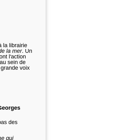
a librairie
de la mer
. Un
nt l'action
 au sein de
 grande voix
 Georges
pas des
me qui