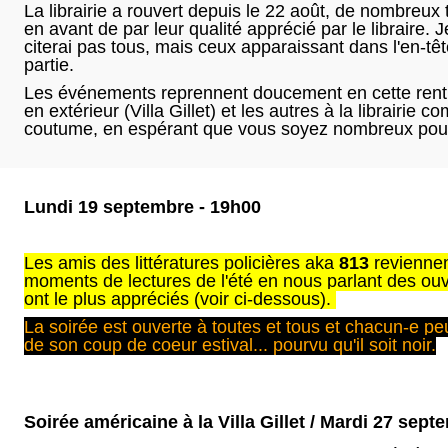
La librairie a rouvert depuis le 22 août, de nombreux 
en avant de par leur qualité apprécié par le libraire. J
citerai pas tous, mais ceux apparaissant dans l'en-têt
partie.
Les événements reprennent doucement en cette rentr
en extérieur (Villa Gillet) et les autres à la librairie 
coutume, en espérant que vous soyez nombreux pour
Lundi 19 septembre - 19h00
Les amis des littératures policières aka
813
reviennen
moments de lectures de l'été en nous parlant des ouv
ont le plus appréciés (voir ci-dessous).
La soirée est ouverte à toutes et tous et chacun-e peu
de son coup de coeur estival... pourvu qu'il soit noir.
Soirée américaine à la Villa Gillet / Mardi 27 sept