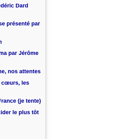
édéric Dard
sse présenté par
n
néma par Jérôme
e, nos attentes
 cœurs, les
France (je tente)
ider le plus tôt