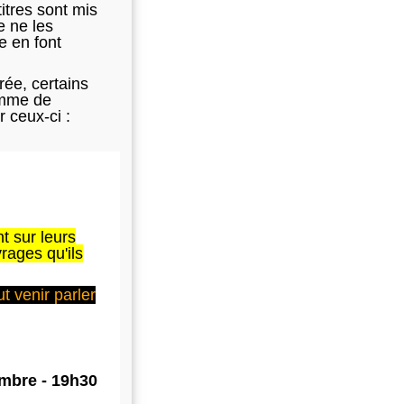
titres sont mis
e ne les
e en font
ée, certains
comme de
 ceux-ci :
t sur leurs
rages qu'ils
t venir parler
embre - 19h30