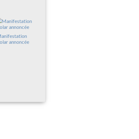
anifestation
olar annoncée