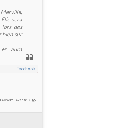
Merville,
 Elle sera
 lors des
z bien sûr
y en aura
Facebook
 au vert... avec 813