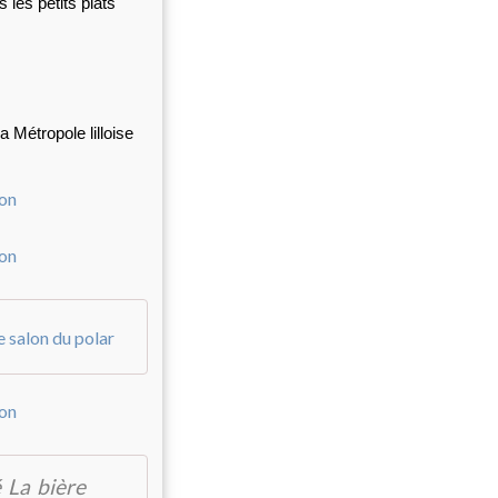
les petits plats
 Métropole lilloise
salon du polar
é La bière