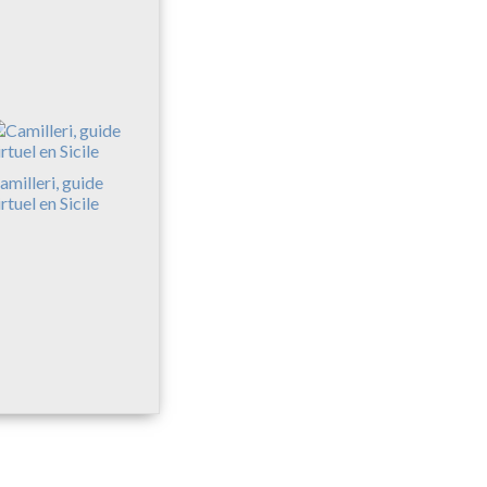
amilleri, guide
irtuel en Sicile