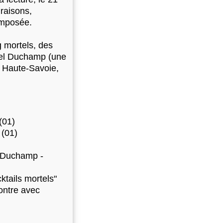
raisons,
imposée.
 mortels, des
stel Duchamp (une
e Haute-Savoie,
(01)
 (01)
el Duchamp -
ktails mortels"
contre avec
)