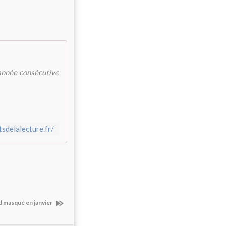
 année consécutive
sdelalecture.fr/
d masqué en janvier