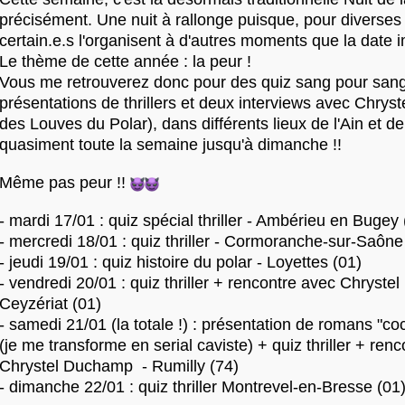
précisément. Une nuit à rallonge puisque, pour diverses 
certain.e.s l'organisent à d'autres moments que la date 
Le thème de cette année : la peur !
Vous me retrouverez donc pour des quiz sang pour sang
présentations de thrillers et deux interviews avec Chry
des Louves du Polar), dans différents lieux de l'Ain et d
quasiment toute la semaine jusqu'à dimanche !!
Même pas peur !!
- mardi 17/01 : quiz spécial thriller - Ambérieu en Bugey 
- mercredi 18/01 : quiz thriller - Cormoranche-sur-Saône
- jeudi 19/01 : quiz histoire du polar - Loyettes (01)
- vendredi 20/01 : quiz thriller + rencontre avec Chryst
Ceyzériat (01)
- samedi 21/01 (la totale !) : présentation de romans "coc
(je me transforme en serial caviste) + quiz thriller + ren
Chrystel Duchamp - Rumilly (74)
- dimanche 22/01 : quiz thriller Montrevel-en-Bresse (01