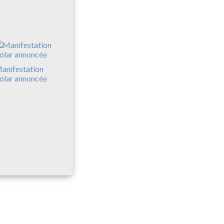
anifestation
olar annoncée