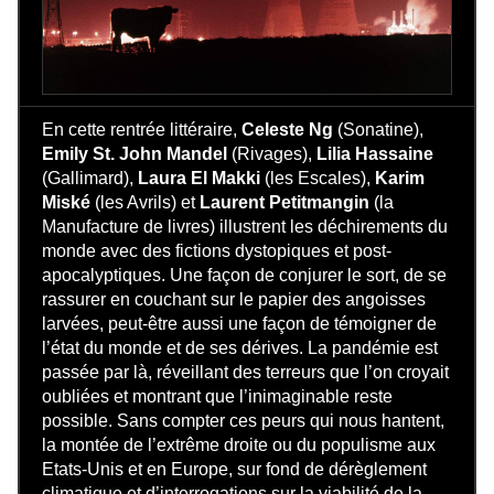
En cette rentrée littéraire,
Celeste Ng
(Sonatine),
Emily St. John Mandel
(Rivages),
Lilia Hassaine
(Gallimard),
Laura El Makki
(les Escales),
Karim
Miské
(les Avrils) et
Laurent Petitmangin
(la
Manufacture de livres) illustrent les déchirements du
monde avec des fictions dystopiques et post-
apocalyptiques. Une façon de conjurer le sort, de se
rassurer en couchant sur le papier des angoisses
larvées, peut-être aussi une façon de témoigner de
l’état du monde et de ses dérives. La pandémie est
passée par là, réveillant des terreurs que l’on croyait
oubliées et montrant que l’inimaginable reste
possible. Sans compter ces peurs qui nous hantent,
la montée de l’extrême droite ou du populisme aux
Etats-Unis et en Europe, sur fond de dérèglement
climatique et d’interrogations sur la viabilité de la