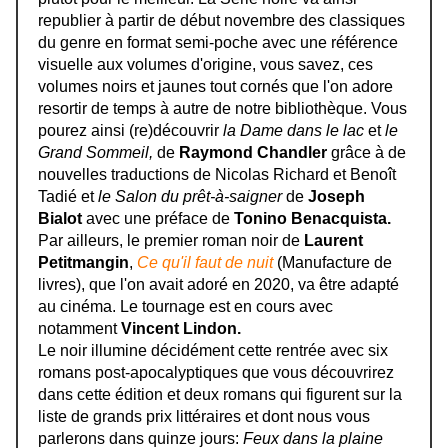
republier à partir de début novembre des classiques
du genre en format semi-poche avec une référence
visuelle aux volumes d'origine, vous savez, ces
volumes noirs et jaunes tout cornés que l'on adore
resortir de temps à autre de notre bibliothèque. Vous
pourez ainsi (re)découvrir
la Dame dans le lac
et
le
Grand Sommeil,
de
Raymond Chandler
grâce à de
nouvelles traductions de Nicolas Richard et Benoît
Tadié et
le Salon du prêt-à-saigner
de
Joseph
Bialot
avec une préface de
Tonino Benacquista.
Par ailleurs, le premier roman noir de
Laurent
Petitmangin
,
Ce qu'il faut de nuit
(Manufacture de
livres), que l'on avait adoré en 2020, va être adapté
au cinéma. Le tournage est en cours avec
notamment
Vincent Lindon.
Le noir illumine décidément cette rentrée avec six
romans post-apocalyptiques que vous découvrirez
dans cette édition et deux romans qui figurent sur la
liste de grands prix littéraires et dont nous vous
parlerons dans quinze jours:
Feux dans la plaine