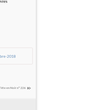
vres
mbre-2018
Tête en Noir n° 226