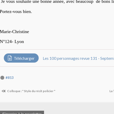
Je vous souhaite une bonne année, avec beaucoup de bons li
Portez-vous bien.
Marie-Christine
N°124- Lyon
Télécharger
Les 100 personnages revue 131 - Septe
#813
Colloque : " Style du récit policier "
La 
S'inscrire à la newsletter