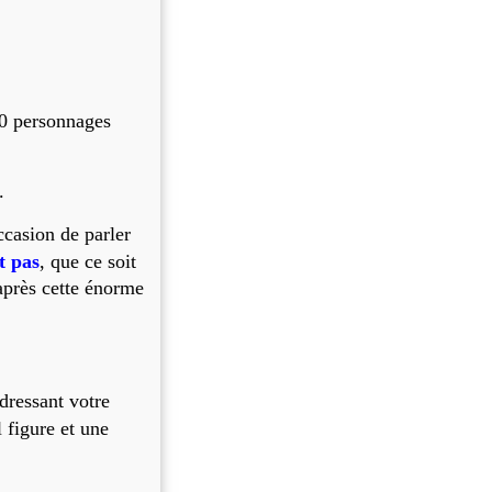
00 personnages
.
ccasion de parler
t pas
, que ce soit
après cette énorme
dressant votre
l figure et une