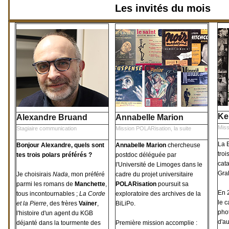
Les invités du mois
Ke
Alexandre Bruand
Annabelle Marion
Miss
Stagiaire communication
Mission POLARisation, la suite
La B
Bonjour Alexandre, quels sont
Annabelle Marion
chercheuse
troi
tes trois polars préférés ?
postdoc déléguée par
cata
l'Université de Limoges dans le
Gra
Je choisirais
Nada
, mon préféré
cadre du projet universitaire
parmi les romans de
Manchette
,
POLARisation
poursuit sa
En 
tous incontournables ;
La Corde
exploratoire des archives de la
le 
et la Pierre
, des frères
Vaïner
,
BiLiPo.
phot
l'histoire d'un agent du KGB
d'au
déjanté dans la tourmente des
Première mission accomplie :