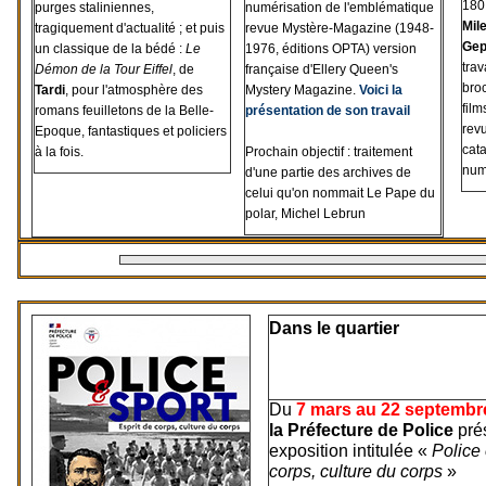
180 
purges staliniennes,
numérisation de l'emblématique
Mil
tragiquement d'actualité ; et puis
revue Mystère-Magazine (1948-
Gep
un classique de la bédé :
Le
1976, éditions OPTA) version
trav
Démon de la Tour Eiffel
, de
française d'Ellery Queen's
bro
Tardi
, pour l'atmosphère des
Mystery Magazine.
Voici la
film
romans feuilletons de la Belle-
présentation de son travail
rev
Epoque, fantastiques et policiers
cat
à la fois.
Prochain objectif : traitement
num
d'une partie des archives de
celui qu'on nommait Le Pape du
polar,
Michel Lebrun
Dans le quartier
Du
7 mars au 22 septembr
la Préfecture de Police
pré
exposition intitulée «
Police 
corps, culture du corps
»