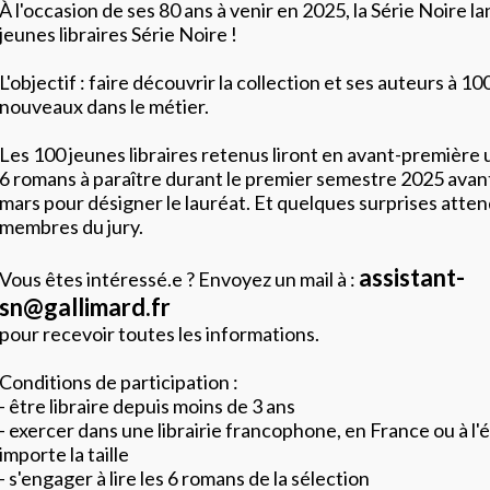
À l'occasion de ses 80 ans à venir en 2025, la Série Noire la
jeunes libraires Série Noire !
L'objectif : faire découvrir la collection et ses auteurs à 100
nouveaux dans le métier.
Les 100 jeunes libraires retenus liront en avant-première 
6 romans à paraître durant le premier semestre 2025 avant
mars pour désigner le lauréat. Et quelques surprises atten
membres du jury.
assistant-
Vous êtes intéressé.e ? Envoyez un mail à :
sn@gallimard.fr
pour recevoir toutes les informations.
Conditions de participation :
- être libraire depuis moins de 3 ans
- exercer dans une librairie francophone, en France ou à l'
importe la taille
- s'engager à lire les 6 romans de la sélection