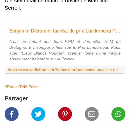
Dierstein était ce matin-là l'invité de Mathilde
Serrell.
Benjamin Dierstein, lauréat du prix Landerneau Polar 2025 pour son roman "Bleus, Blancs, Rouges"
C'est un enfant des bars PMU et des cités HLM de
Bretagne. Il a remporté hier soir le Prix Landerneau Polar
avec "Bleus Blancs Rouges", premier tome d'une trilogie
absolument haletante sur la France
https://www.radiofrance.fr/franceinter/podcasts/nouvelles-tetes/nouvelles-tetes-du-mercredi-19-mars-2025-3932363
#Radio-Télé Polar
Partager