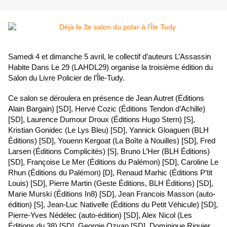
Samedi 4 et dimanche 5 avril, le collectif d’auteurs L’Assassin
Habite Dans Le 29 (LAHDL29) organise la troisième édition du
Salon du Livre Policier de l’Île-Tudy.
Ce salon se déroulera en présence de Jean Autret (Éditions
Alain Bargain) [SD], Hervé Cozic (Éditions Tendon d’Achille)
[SD], Laurence Dumour Droux (Éditions Hugo Stern) [S],
Kristian Gonidec (Le Lys Bleu) [SD], Yannick Gloaguen (BLH
Éditions) [SD], Youenn Kergoat (La Boîte à Nouilles) [SD], Fred
Larsen (Éditions Complicités) [S], Bruno L’Her (BLH Éditions)
[SD], Françoise Le Mer (Éditions du Palémon) [SD], Caroline Le
Rhun (Éditions du Palémon) [D], Renaud Marhic (Éditions P’tit
Louis) [SD], Pierre Martin (Geste Éditions, BLH Éditions) [SD],
Marie Murski (Éditions In8) [SD], Jean Francois Masson (auto-
édition) [S], Jean-Luc Nativelle (Éditions du Petit Véhicule) [SD],
Pierre-Yves Nédélec (auto-édition) [SD], Alex Nicol (Les
Éditions du 38) [SD], Georgie Ozvan [SD], Dominique Riquier