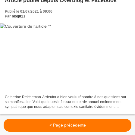
Article publié depuis Overblog et Facebook
Publié le 01/07/2021 à 09:00
Par
blog813
Catherine Reicheman-Arrieutor a bien voulu répondre à nos questions sur
sa manifestation Voici quelques infos sur notre rdv annuel éminemment
sympathique que nous adaptons au contexte sanitaire évidemment.
Catherine Pour Polars l'Ancre Au Cap-Ferret 5ème...
< Page précédente