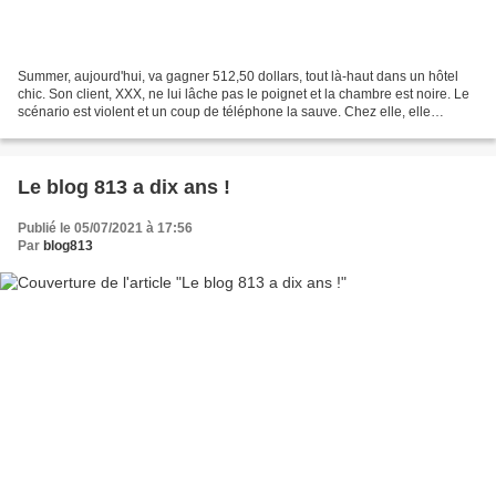
Summer, aujourd'hui, va gagner 512,50 dollars, tout là-haut dans un hôtel
chic. Son client, XXX, ne lui lâche pas le poignet et la chambre est noire. Le
scénario est violent et un coup de téléphone la sauve. Chez elle, elle
retrouve une carte de visite...
Le blog 813 a dix ans !
Publié le 05/07/2021 à 17:56
Par
blog813