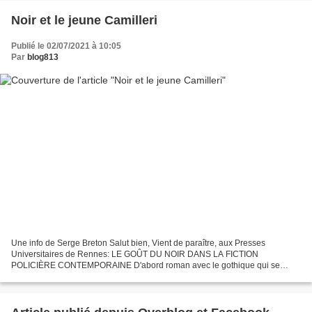
Noir et le jeune Camilleri
Publié le 02/07/2021 à 10:05
Par
blog813
Une info de Serge Breton Salut bien, Vient de paraître, aux Presses
Universitaires de Rennes: LE GOÛT DU NOIR DANS LA FICTION
POLICIÈRE CONTEMPORAINE D'abord roman avec le gothique qui se
développe au cours du 19ème siècle et trouve son apogée au 20ème,...