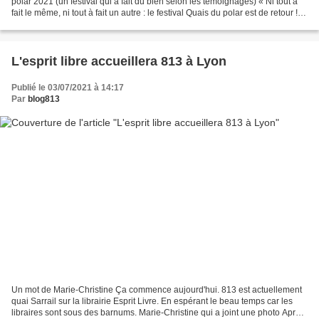
polar 2021 (un festival qui a fait du bien selon les témoignages) « Ni tout à
fait le même, ni tout à fait un autre : le festival Quais du polar est de retour !
Premier festival...
L'esprit libre accueillera 813 à Lyon
Publié le 03/07/2021 à 14:17
Par
blog813
Un mot de Marie-Christine Ça commence aujourd'hui. 813 est actuellement
quai Sarrail sur la librairie Esprit Livre. En espérant le beau temps car les
libraires sont sous des barnums. Marie-Christine qui a joint une photo Après