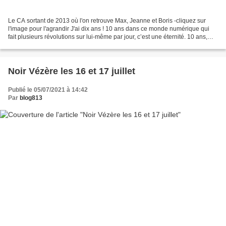
Le CA sortant de 2013 où l'on retrouve Max, Jeanne et Boris -cliquez sur
l'image pour l'agrandir J'ai dix ans ! 10 ans dans ce monde numérique qui
fait plusieurs révolutions sur lui-même par jour, c’est une éternité. 10 ans,
c’est long donc et court à...
Noir Vézère les 16 et 17 juillet
Publié le 05/07/2021 à 14:42
Par
blog813