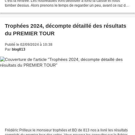
c’est la rentrée. Les nouveautés vont débouler à fond la caisse et nous
tomber dessus. Alors prenons le temps de regarder un peu, avant ce raz de
marée, ce qu’il y a eu de...
Trophées 2024, décompte détaillé des résultats
du PREMIER TOUR
Publié le 02/09/2024 à 10:38
Par
blog813
Frédéric Prilleux le monsieur trophées et BD de 813 nos a livré les résultats
complets du premier tour des votes. Vous pouvez les consulter sur le fichier