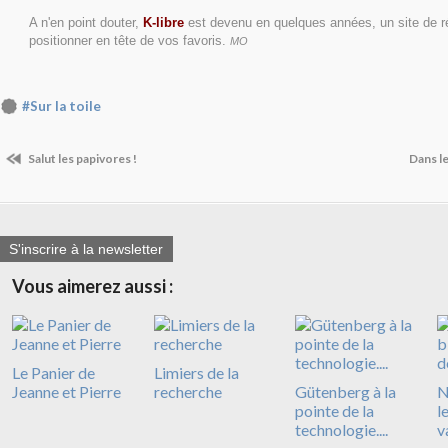
A n'en point douter,
K-libre
est devenu en quelques années, un site de r
positionner en tête de vos favoris.
MO
#Sur la toile
Salut les papivores !
Dans le
S'inscrire à la newsletter
Vous aimerez aussi :
Le Panier de
Limiers de la
Jeanne et Pierre
recherche
Gütenberg à la
N
pointe de la
l
technologie....
v