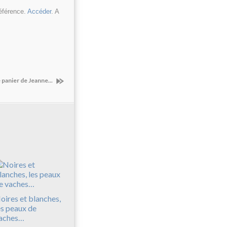
éférence.
Accéder
. A
 panier de Jeanne...
oires et blanches,
es peaux de
aches…