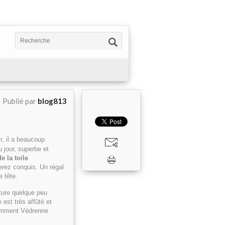
Publié par
blog813
r, il a beaucoup
u jour, superbe et
e la toile
erez conquis. Un régal
e tête.
cture quelque peu
 est très affûté et
tamment Védrenne