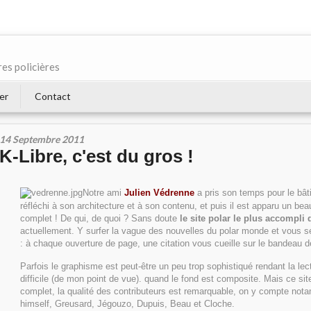
res policières
er
Contact
14 Septembre 2011
K-Libre, c'est du gros !
Notre ami
Julien Védrenne
a pris son temps pour le bâti
réfléchi à son architecture et à son contenu, et puis il est apparu un bea
complet ! De qui, de quoi ? Sans doute
le site polar le plus accompli d
actuellement. Y surfer la vague des nouvelles du polar monde et vous s
: à chaque ouverture de page, une citation vous cueille sur le bandeau d
Parfois le graphisme est peut-être un peu trop sophistiqué rendant la le
difficile (de mon point de vue). quand le fond est composite. Mais ce site
complet, la qualité des contributeurs est remarquable, on y compte no
himself, Greusard, Jégouzo, Dupuis, Beau et Cloche.