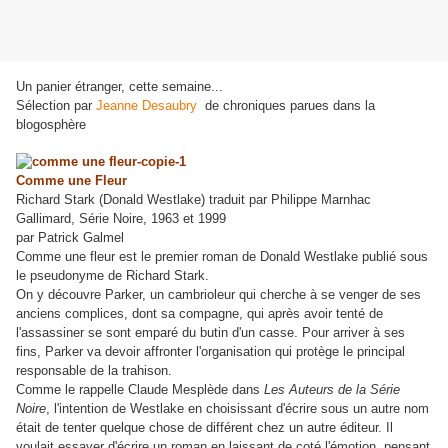
Un panier étranger, cette semaine...
Sélection par
Jeanne Desaubry
de chroniques parues dans la
blogosphère
Comme une Fleur
Richard Stark (Donald Westlake) traduit par Philippe Marnhac
Gallimard, Série Noire, 1963 et 1999
par Patrick Galmel
Comme une fleur est le premier roman de Donald Westlake publié sous
le pseudonyme de Richard Stark.
On y découvre Parker, un cambrioleur qui cherche à se venger de ses
anciens complices, dont sa compagne, qui après avoir tenté de
l'assassiner se sont emparé du butin d'un casse. Pour arriver à ses
fins, Parker va devoir affronter l'organisation qui protège le principal
responsable de la trahison.
Comme le rappelle Claude Mesplède dans
Les Auteurs de la Série
Noire
, l'intention de Westlake en choisissant d'écrire sous un autre nom
était de tenter quelque chose de différent chez un autre éditeur. Il
voulait essayer d'écrire un roman en laissant de coté l'émotion, pensant