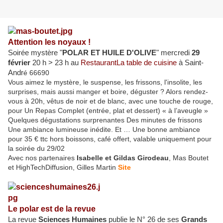
Attention les noyaux !
Soirée mystère "
POLAR ET HUILE D'OLIVE
" mercredi
29
février
20 h
>
23 h au
Restaurant
La table de cuisine
à Saint-
Andr
é 66690
Vous aimez le mystère, le suspense, les frissons, l'insolite, les
surprises, mais aussi manger et boire, déguster ? Alors rendez-
vous à 20h, vêtus de noir et de blanc, avec une touche de rouge,
pour Un Repas Complet (entrée, plat et dessert) « à l’aveu
gle »
Quelques dégustations surprenantes Des minutes de frissons
Une ambiance lumineuse inédite. Et … Une bonne ambiance
pour 35 € ttc hors boissons, café offert, valable uniquement pour
la soirée du 29/02
Avec nos partenaires
Isabelle et Gildas Girodeau
, Mas Boutet
et HighTechDiffusion, Gilles Martin
Site
Le polar est de la revue
La revue
Sciences Humaines
publie le N° 26 de ses
Grands