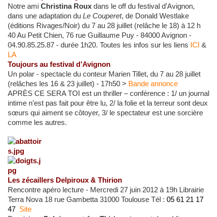
Notre ami
Christina Roux
dans le off du festival d’Avignon,
dans une adaptation du
Le Couperet
, de Donald Westlake
(éditions
Rivages/Noir) du 7 au 28 juillet (relâche le 18)
à 12 h
40
Au
Petit Chien,
76 rue Guillaume Puy - 84000 Avignon -
04.90.85.25.87 - d
urée 1h20.
Toutes les infos sur les liens
ICI
&
LA
Toujours au festival d’Avignon
Un polar - spectacle du conteur Marien Tillet, du 7 au 28 juillet
(relâches les 16 & 23 juillet) - 17h50 >
Bande annonce
APRÈS CE SERA TOI est un thriller – conférence :
1/ un journal
intime n’est pas fait pour être lu, 2/ la folie et la terreur sont deux
sœurs qui aiment se côtoyer, 3/ le spectateur est une sorcière
comme les autres.
Les zécaillers Delpiroux & Thirion
Rencontre apéro lecture -
Mercredi 27 juin 2012 à 19h
Librairie
Terra Nova
18 rue Gambetta 31000
Toulouse
T
él :
05 61 21 17
47
Site