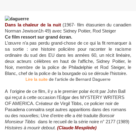
Dans la chaleur de la nuit
(
1967- film étasunien du canadien
Norman Jewison1h 49)
avec
Sidney Poitier, Rod Steiger
Ce film ressort sur grand écran.
L’œuvre n’a pas perdu grand-chose de ce qui la fit remarquer à
sa sortie : une histoire policière pour raconter le racisme
ordinaire du sud des EU dans les années 60, un récit linéaire,
deux acteurs célèbres en haut de l‘affiche, Sidney Poitier, le
Noir, membre de la police de Philadelphie et Rod Steiger, le
Blanc, chef de la police de la bourgade où se déroule l’histoire.
Lire la suite
de l'article de Bernard Daguerre
A
l'origine de ce film, il y a le premier polar écrit par John Ball
qui reçut à cette occasion l'Edgar des MYSTERY WRITERS
OF AMERICA. Créateur de Virgil Tibbs, ce policier noir de
Pasadena connaitra sept autres apparitions dans des romans
ou des nouvelles; Une d'entre elle a été traduite
Bonsoir
Monsieur Tibbs
dans le recueil de la série noire n° 2177 (1989)
Histoires à mourir debout.
(Claude Mesplède)