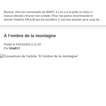
Bonsoir, Voici les nouveautés de MARS. Il y en a à la pelle ce mois ci !
chacun devrait y trouver son compte ! Pour ma part je recommande le
dernier Frederic PAULIN qui est excellent. C’est mon premier gros coup de
cœur de cette année 2020. Bruno Un chef-d'oeuvre...
À l’ombre de la montagne
Publié le 03/03/2020 à 11:20
Par
blog813