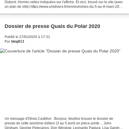
Diderot. Hormis celles indiquées sur l'affiche. Et ceci, trouvé sur le site (avec
un plan de ville) https://www.unidivers.fr/rennes/nimes-du-5-au-8-mars-2020-
03-08/ Nîmes noir,...
Dossier de presse Quais du Polar 2020
Publié le 27/02/2020 à 17:31
Par
blog813
Un message d'Olivia Castillon : Bonjour, Veuillez trouver le dossier de
presse de cette seizième édition (3 au 5 avril) en pièce jointe… John
Grisham, George Pelecanos, Don Winslow, Leonardo Padura, Lisa Gardner,