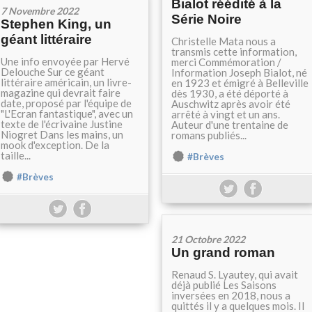
Bialot réédité à la
7 Novembre 2022
Série Noire
Stephen King, un
géant littéraire
Christelle Mata nous a
transmis cette information,
Une info envoyée par Hervé
merci Commémoration /
Delouche Sur ce géant
Information Joseph Bialot, né
littéraire américain, un livre-
en 1923 et émigré à Belleville
magazine qui devrait faire
dès 1930, a été déporté à
date, proposé par l'équipe de
Auschwitz après avoir été
"L'Ecran fantastique", avec un
arrêté à vingt et un ans.
texte de l'écrivaine Justine
Auteur d'une trentaine de
Niogret Dans les mains, un
romans publiés...
mook d'exception. De la
taille...
#Brèves
#Brèves
21 Octobre 2022
Un grand roman
Renaud S. Lyautey, qui avait
déjà publié Les Saisons
inversées en 2018, nous a
quittés il y a quelques mois. Il