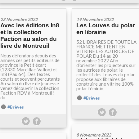
23 Novembre 2022
19 Novembre 2022
Avec les éditions In8
Les Louves du polar
et la collection
en librairie
Faction au salon du
52 LIBRAIRES DE TOUTE LA
livre de Montreuil
FRANCE METTENT EN
VITRINE LES AUTRICES DE
Nous défendons depuis des
POLAR Du 14 au 20
années ces petits éditeurs de
novembre 2022 Afin
province le Petit écart
d’orienter les projecteurs sur
(12330 Marcillac-Vallon) et
les autrices de polar, le
In8 (Pau 64). Des textes
collectif des Louves du polar
courts et souvent percutants
propose aux libraires de
Au salon du livre de jeunesse
construire une vitrine 100%
venez découvrir la collection
polar féminin,...
Faction RDV à Montreuil !
du...
#Brèves
#Brèves
8 Novembre 2022