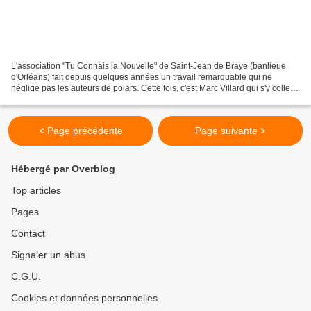
L'association "Tu Connais la Nouvelle" de Saint-Jean de Braye (banlieue
d'Orléans) fait depuis quelques années un travail remarquable qui ne
néglige pas les auteurs de polars. Cette fois, c'est Marc Villard qui s'y colle...
Bar à textes « Polar et Jazz...
< Page précédente
Page suivante >
Hébergé par Overblog
Top articles
Pages
Contact
Signaler un abus
C.G.U.
Cookies et données personnelles