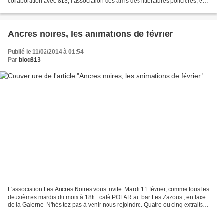
collaboration avec 813, l’association des amis des littératures policières, et,
en particulier, avec Hervé Delouche,...
Ancres noires, les animations de février
Publié le 11/02/2014 à 01:54
Par
blog813
L'association Les Ancres Noires vous invite: Mardi 11 février, comme tous les
deuxièmes mardis du mois à 18h : café POLAR au bar Les Zazous , en face
de la Galerne .N'hésitez pas à venir nous rejoindre. Quatre ou cinq extraits
pendant la rencontre pour...