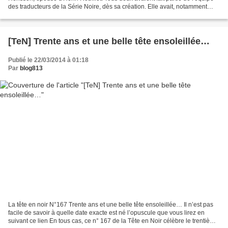
des traducteurs de la Série Noire, dès sa création. Elle avait, notamment
traduit a plupart des Chandler...
[TeN] Trente ans et une belle tête ensoleillée…
Publié le 22/03/2014 à 01:18
Par
blog813
La tête en noir N°167 Trente ans et une belle tête ensoleillée… Il n’est pas
facile de savoir à quelle date exacte est né l’opuscule que vous lirez en
suivant ce lien En tous cas, ce n° 167 de la Tête en Noir célèbre le trentième