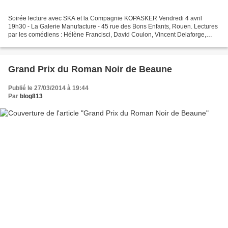
Soirée lecture avec SKA et la Compagnie KOPASKER Vendredi 4 avril
19h30 - La Galerie Manufacture - 45 rue des Bons Enfants, Rouen. Lectures
par les comédiens : Hélène Francisci, David Coulon, Vincent Delaforge,
Claude Soloy. Des textes des auteurs : Paul...
Grand Prix du Roman Noir de Beaune
Publié le 27/03/2014 à 19:44
Par
blog813