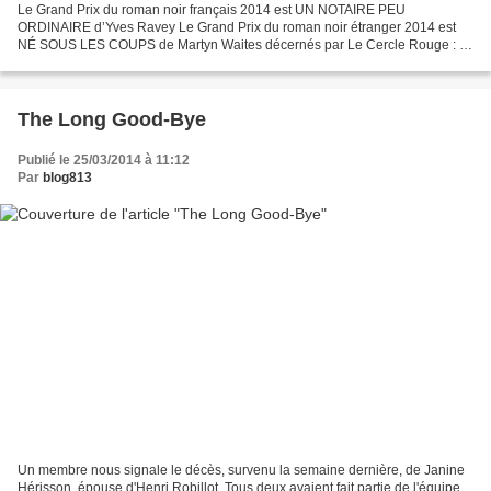
Le Grand Prix du roman noir français 2014 est UN NOTAIRE PEU
ORDINAIRE d’Yves Ravey Le Grand Prix du roman noir étranger 2014 est
NÉ SOUS LES COUPS de Martyn Waites décernés par Le Cercle Rouge : *
Cécile Chabrol Maistre - Scénariste * Laurent Chalumeau...
The Long Good-Bye
Publié le 25/03/2014 à 11:12
Par
blog813
Un membre nous signale le décès, survenu la semaine dernière, de Janine
Hérisson, épouse d'Henri Robillot. Tous deux avaient fait partie de l'équipe