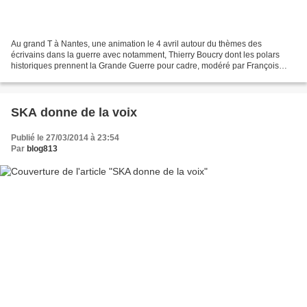
Au grand T à Nantes, une animation le 4 avril autour du thèmes des
écrivains dans la guerre avec notamment, Thierry Boucry dont les polars
historiques prennent la Grande Guerre pour cadre, modéré par François
Braud, auteur et critique de polars Le Grand...
SKA donne de la voix
Publié le 27/03/2014 à 23:54
Par
blog813