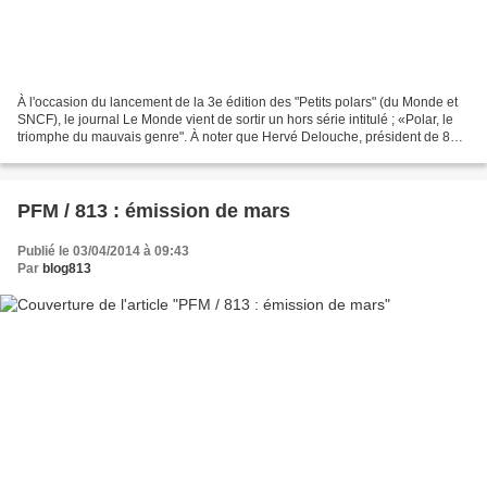
À l'occasion du lancement de la 3e édition des "Petits polars" (du Monde et
SNCF), le journal Le Monde vient de sortir un hors série intitulé ; «Polar, le
triomphe du mauvais genre". À noter que Hervé Delouche, président de 813
est cité parmi les 20 "passeurs...
PFM / 813 : émission de mars
Publié le 03/04/2014 à 09:43
Par
blog813