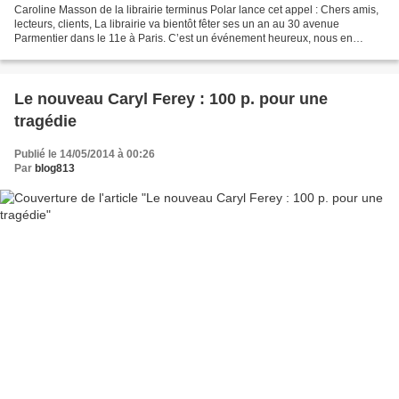
Caroline Masson de la librairie terminus Polar lance cet appel : Chers amis,
lecteurs, clients, La librairie va bientôt fêter ses un an au 30 avenue
Parmentier dans le 11e à Paris. C’est un événement heureux, nous en
sommes très fiers, malheureusement...
Le nouveau Caryl Ferey : 100 p. pour une
tragédie
Publié le 14/05/2014 à 00:26
Par
blog813