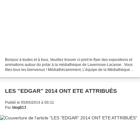
Bonjour à toutes et à tous, Veuillez trouver ci-joint le flyer des expositions et
animations autour du polar à la médiathèque de Lavernose-Lacasse.. Vous
êtes tous les bienvenus ! Médiathécairement, L’équipe de la Médiathèque
Municipale De Lavernose-Lacasse...
LES "EDGAR" 2014 ONT ETE ATTRIBUÉS
Publié le 05/05/2014 à 00:11
Par
blog813