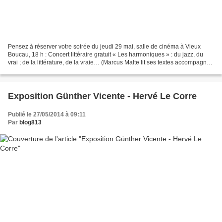
Pensez à réserver votre soirée du jeudi 29 mai, salle de cinéma à Vieux
Boucau, 18 h : Concert littéraire gratuit « Les harmoniques » : du jazz, du
vrai ; de la littérature, de la vraie… (Marcus Malte lit ses textes accompagné
de Jazz) En point d’orgue,...
Exposition Günther Vicente - Hervé Le Corre
Publié le 27/05/2014 à 09:11
Par
blog813