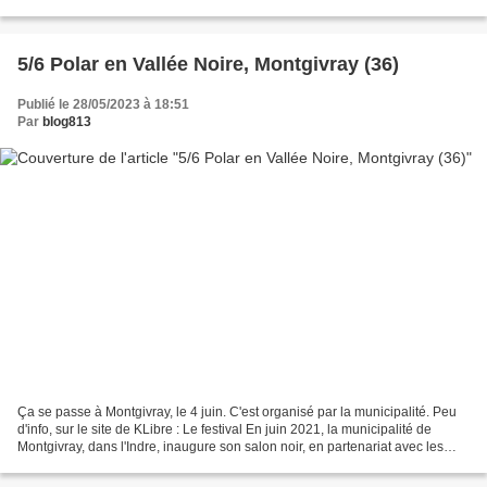
Limoges (87) Vins noirs...
5/6 Polar en Vallée Noire, Montgivray (36)
Publié le 28/05/2023 à 18:51
Par
blog813
Ça se passe à Montgivray, le 4 juin. C'est organisé par la municipalité. Peu
d'info, sur le site de KLibre : Le festival En juin 2021, la municipalité de
Montgivray, dans l'Indre, inaugure son salon noir, en partenariat avec les
éditions berrichonnes...