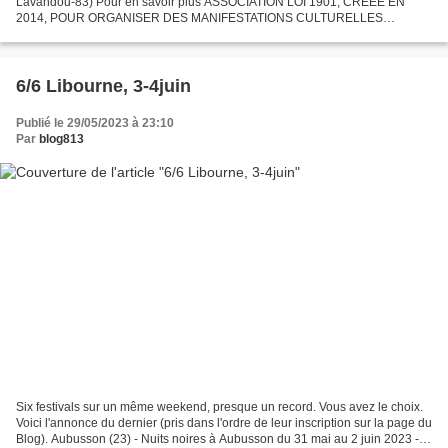
Lavandou-83) Pour en savoir plus ASSOCIATION LOI 1901, CRÉÉE EN
2014, POUR ORGANISER DES MANIFESTATIONS CULTURELLES
AUTOUR DU POLAR , TOUT AU LONG DE L'ANNÉE : DEDICACES
D'AUTEURS,...
6/6 Libourne, 3-4juin
Publié le 29/05/2023 à 23:10
Par
blog813
Six festivals sur un même weekend, presque un record. Vous avez le choix.
Voici l'annonce du dernier (pris dans l'ordre de leur inscription sur la page du
Blog). Aubusson (23) - Nuits noires à Aubusson du 31 mai au 2 juin 2023 -