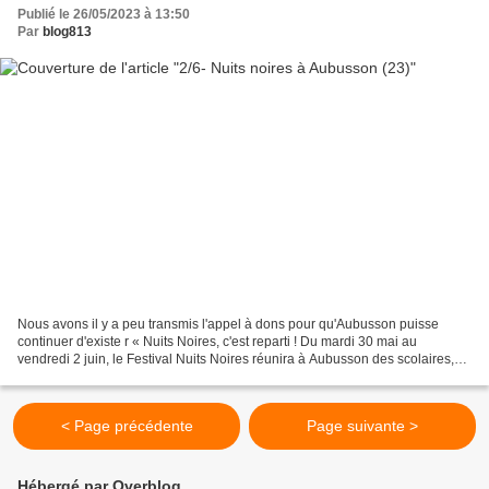
Publié le 26/05/2023 à 13:50
Par
blog813
Nous avons il y a peu transmis l'appel à dons pour qu'Aubusson puisse
continuer d'existe r « Nuits Noires, c'est reparti ! Du mardi 30 mai au
vendredi 2 juin, le Festival Nuits Noires réunira à Aubusson des scolaires,
des auteurs, du public, pour parler...
< Page précédente
Page suivante >
Hébergé par Overblog