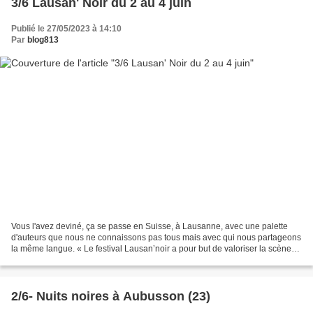
3/6 Lausan' Noir du 2 au 4 juin
Publié le 27/05/2023 à 14:10
Par
blog813
Vous l'avez deviné, ça se passe en Suisse, à Lausanne, avec une palette
d'auteurs que nous ne connaissons pas tous mais avec qui nous partageons
la même langue. « Le festival Lausan’noir a pour but de valoriser la scène
littéraire et éditoriale du polar...
2/6- Nuits noires à Aubusson (23)