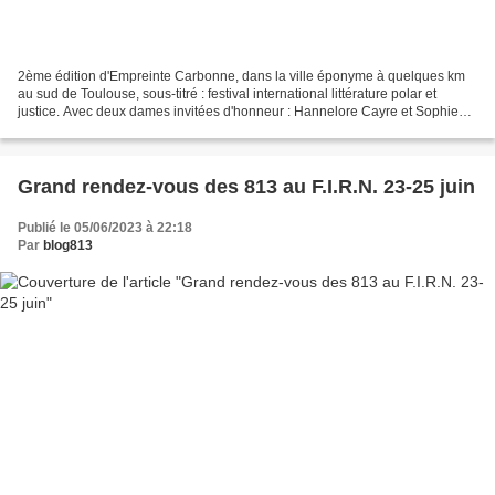
2ème édition d'Empreinte Carbonne, dans la ville éponyme à quelques km
au sud de Toulouse, sous-titré : festival international littérature polar et
justice. Avec deux dames invitées d'honneur : Hannelore Cayre et Sophie
Hénaff. Programme très détaillé...
Grand rendez-vous des 813 au F.I.R.N. 23-25 juin
Publié le 05/06/2023 à 22:18
Par
blog813