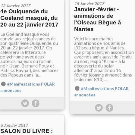
15 Janvier 2017
12 Janvier 2017
Janvier -février -
4e Ouiquende du
animations de
Goéland masqué, du
l'Oiseau Bègue à
20 au 22 janvier 2017
Nantes
Le Goéland masqué vous
convie aux réjouissances de
Voici les prochaines
son quatrième Ouiquende, du
animations de nos amis de
20 au 22 janvier 2017. On
L'Oiseau bègue, à Nantes...
célèbrera la littérature
Qui proposent, en association
polychrome avec deux
avec nos amis aussi de Fondu
auteurs majeurs du roman
au noir, l'expo "Krimi – à la
noir (Jean-Bernard Pouy et
découverte du polar
Patrick Raynal), des membres
allemand" à partir du 16
des Papous dans la...
février (comme annoncé dans
le dernier 813)....
#Manifestations POLAR
#Manifestations POLAR
annoncées
annoncées
6 Janvier 2017
SALON DU LIVRE :