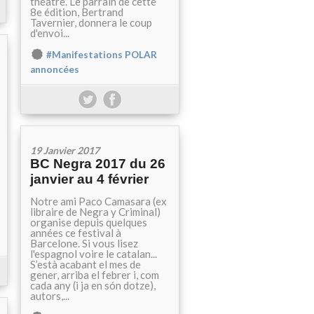
théâtre. Le parrain de cette
8e édition, Bertrand
Tavernier, donnera le coup
d'envoi...
#Manifestations POLAR
annoncées
19 Janvier 2017
BC Negra 2017 du 26
janvier au 4 février
Notre ami Paco Camasara (ex
libraire de Negra y Criminal)
organise depuis quelques
années ce festival à
Barcelone. Si vous lisez
l'espagnol voire le catalan...
S’està acabant el mes de
gener, arriba el febrer i, com
cada any (i ja en són dotze),
autors,...